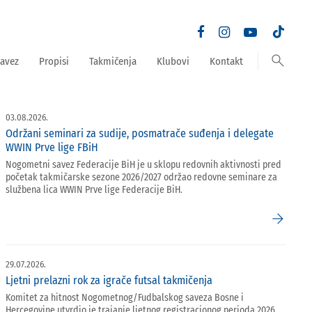
search
avez
Propisi
Takmičenja
Klubovi
Kontakt
03.08.2026.
Održani seminari za sudije, posmatrače suđenja i delegate
WWIN Prve lige FBiH
Nogometni savez Federacije BiH je u sklopu redovnih aktivnosti pred
početak takmičarske sezone 2026/2027 održao redovne seminare za
službena lica WWIN Prve lige Federacije BiH.
arrow_forward
29.07.2026.
Ljetni prelazni rok za igrače futsal takmičenja
Komitet za hitnost Nogometnog/Fudbalskog saveza Bosne i
Hercegovine utvrdio je trajanje ljetnog registracionog perioda 2026.