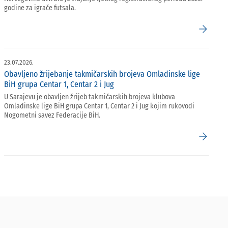
godine za igrače futsala.
arrow_forward
23.07.2026.
Obavljeno žrijebanje takmičarskih brojeva Omladinske lige
BiH grupa Centar 1, Centar 2 i Jug
U Sarajevu je obavljen žrijeb takmičarskih brojeva klubova
Omladinske lige BiH grupa Centar 1, Centar 2 i Jug kojim rukovodi
Nogometni savez Federacije BiH.
arrow_forward