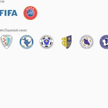
cije
lni/Županijski savezi