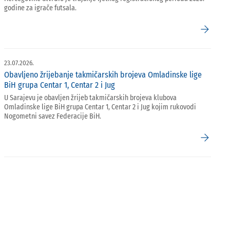
godine za igrače futsala.
arrow_forward
23.07.2026.
Obavljeno žrijebanje takmičarskih brojeva Omladinske lige
BiH grupa Centar 1, Centar 2 i Jug
U Sarajevu je obavljen žrijeb takmičarskih brojeva klubova
Omladinske lige BiH grupa Centar 1, Centar 2 i Jug kojim rukovodi
Nogometni savez Federacije BiH.
arrow_forward