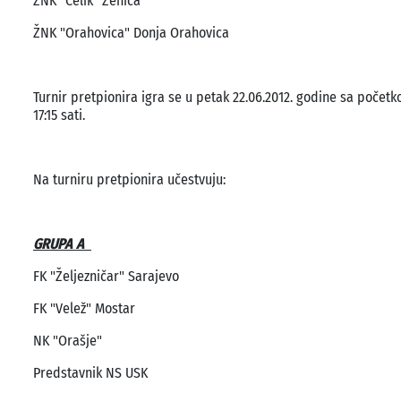
ŽNK "Čelik" Zenica
ŽNK "Orahovica" Donja Orahovica
Turnir pretpionira igra se u petak 22.06.2012. godine sa početko
17:15 sati.
Na turniru pretpionira učestvuju:
GRUPA A
FK "Željezničar" Sarajevo
FK "Velež" Mostar
NK "Orašje"
Predstavnik NS USK