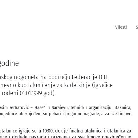
Vijesti
S
 godine
dinskog nogometa na području Federacije BiH,
nevno kup takmičenje za kadetkinje (igračice
i rođeni 01.01.1999 god).
Asim Ferhatović – Hase“ u Sarajevu, tehničku organizaciju utakmica,
 pojedince obezbjeđeni su pehari i prigodne nagrade, a za sve timove
utakmice igraju se u 10:00, dok je finalna utakmica i utakmica za
mice i dodjele nagrada i priznanja za sve timove obezbjeđen je