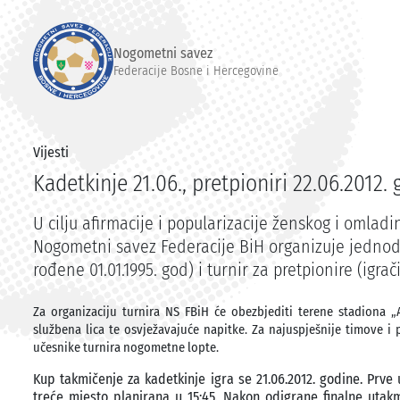
Nogometni savez
Federacije Bosne i Hercegovine
Vijesti
Kadetkinje 21.06., pretpioniri 22.06.2012.
U cilju afirmacije i popularizacije ženskog i omla
Nogometni savez Federacije BiH organizuje jednod
rođene 01.01.1995. god) i turnir za pretpionire (igrač
Za organizaciju turnira NS FBiH će obezbjediti terene stadiona „
službena lica te osvježavajuće napitke. Za najuspješnije timove i
učesnike turnira nogometne lopte.
Kup takmičenje za kadetkinje igra se 21.06.2012. godine. Prve 
treće mjesto planirana u 15:45. Nakon odigrane finalne utak