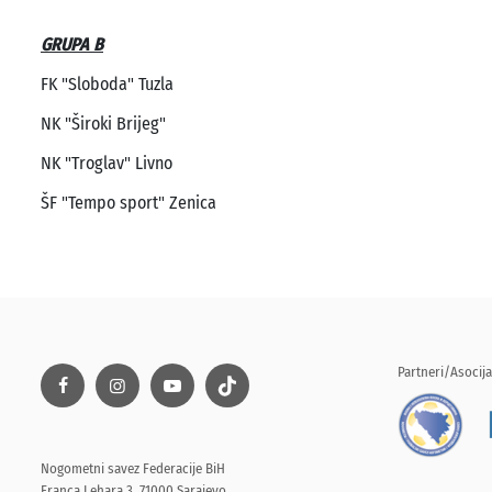
GRUPA B
FK "Sloboda" Tuzla
NK "Široki Brijeg"
NK "Troglav" Livno
ŠF "Tempo sport" Zenica
Partneri/Asocija
Nogometni savez Federacije BiH
Franca Lehara 3, 71000 Sarajevo