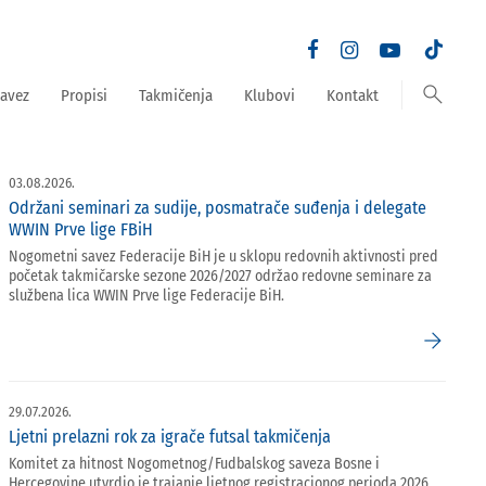
search
avez
Propisi
Takmičenja
Klubovi
Kontakt
03.08.2026.
Održani seminari za sudije, posmatrače suđenja i delegate
WWIN Prve lige FBiH
Nogometni savez Federacije BiH je u sklopu redovnih aktivnosti pred
početak takmičarske sezone 2026/2027 održao redovne seminare za
službena lica WWIN Prve lige Federacije BiH.
arrow_forward
29.07.2026.
Ljetni prelazni rok za igrače futsal takmičenja
Komitet za hitnost Nogometnog/Fudbalskog saveza Bosne i
Hercegovine utvrdio je trajanje ljetnog registracionog perioda 2026.