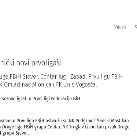
Vijesti
S
ički novi prvoligaši
e FBiH Sjever, Centar Jug i Zapad. Prvu ligu FBiH
K Omladinac Mionica i FK Unis Vogošća.
sezone igrati u Prvoj ligi Federacije BiH.
asman u Prvu ligu FBiH ostvarili su NK Podgrmeč Sanski Most kao
 Druge lige FBiH grupa Centar, NK Troglav Livno kao prvak Druge
H grupa Sjever.