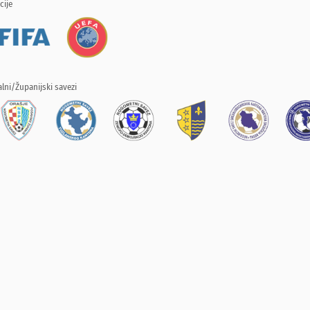
cije
lni/Županijski savezi