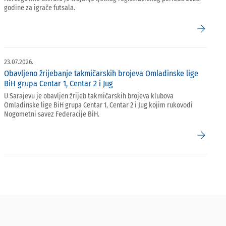
godine za igrače futsala.
arrow_forward
23.07.2026.
Obavljeno žrijebanje takmičarskih brojeva Omladinske lige
BiH grupa Centar 1, Centar 2 i Jug
U Sarajevu je obavljen žrijeb takmičarskih brojeva klubova
Omladinske lige BiH grupa Centar 1, Centar 2 i Jug kojim rukovodi
Nogometni savez Federacije BiH.
arrow_forward