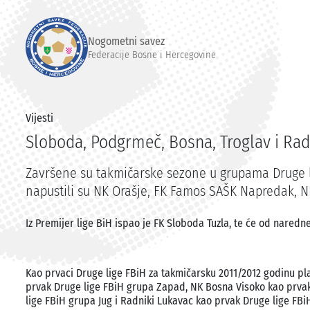
Nogometni savez
Federacije Bosne i Hercegovine
Vijesti
Sloboda, Podgrmeč, Bosna, Troglav i Radn
Završene su takmičarske sezone u grupama Druge lig
napustili su NK Orašje, FK Famos SAŠK Napredak, N
Iz Premijer lige BiH ispao je FK Sloboda Tuzla, te će od naredne 
Kao prvaci Druge lige FBiH za takmičarsku 2011/2012 godinu pl
prvak Druge lige FBiH grupa Zapad, NK Bosna Visoko kao prvak
lige FBiH grupa Jug i Radniki Lukavac kao prvak Druge lige FBi