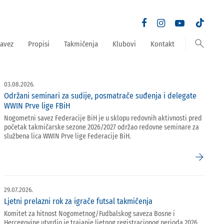
search
avez
Propisi
Takmičenja
Klubovi
Kontakt
03.08.2026.
Održani seminari za sudije, posmatrače suđenja i delegate
WWIN Prve lige FBiH
Nogometni savez Federacije BiH je u sklopu redovnih aktivnosti pred
početak takmičarske sezone 2026/2027 održao redovne seminare za
službena lica WWIN Prve lige Federacije BiH.
arrow_forward
29.07.2026.
Ljetni prelazni rok za igrače futsal takmičenja
Komitet za hitnost Nogometnog/Fudbalskog saveza Bosne i
Hercegovine utvrdio je trajanje ljetnog registracionog perioda 2026.