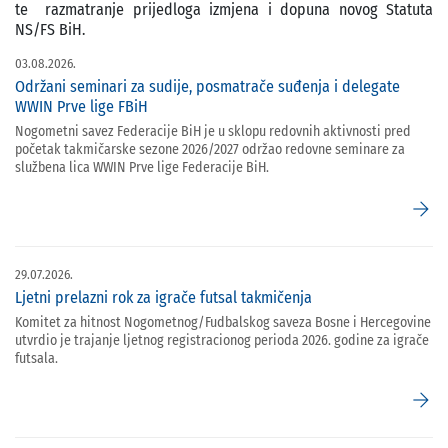
te razmatranje prijedloga izmjena i dopuna novog Statuta
NS/FS BiH.
03.08.2026.
Održani seminari za sudije, posmatrače suđenja i delegate
WWIN Prve lige FBiH
Nogometni savez Federacije BiH je u sklopu redovnih aktivnosti pred
početak takmičarske sezone 2026/2027 održao redovne seminare za
službena lica WWIN Prve lige Federacije BiH.
arrow_forward
29.07.2026.
Ljetni prelazni rok za igrače futsal takmičenja
Komitet za hitnost Nogometnog/Fudbalskog saveza Bosne i Hercegovine
utvrdio je trajanje ljetnog registracionog perioda 2026. godine za igrače
futsala.
arrow_forward