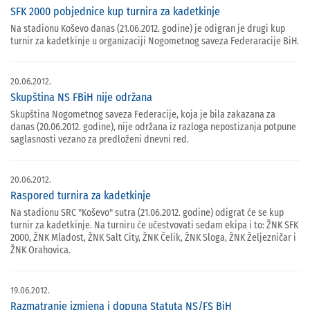
SFK 2000 pobjednice kup turnira za kadetkinje
Na stadionu Koševo danas (21.06.2012. godine) je odigran je drugi kup
turnir za kadetkinje u organizaciji Nogometnog saveza Federaracije BiH.
20.06.2012.
Skupština NS FBiH nije održana
Skupština Nogometnog saveza Federacije, koja je bila zakazana za
danas (20.06.2012. godine), nije održana iz razloga nepostizanja potpune
saglasnosti vezano za predloženi dnevni red.
20.06.2012.
Raspored turnira za kadetkinje
Na stadionu SRC "Koševo" sutra (21.06.2012. godine) odigrat će se kup
turnir za kadetkinje. Na turniru će učestvovati sedam ekipa i to: ŽNK SFK
2000, ŽNK Mladost, ŽNK Salt City, ŽNK Čelik, ŽNK Sloga, ŽNK Željezničar i
ŽNK Orahovica.
19.06.2012.
Razmatranje izmjena i dopuna Statuta NS/FS BiH