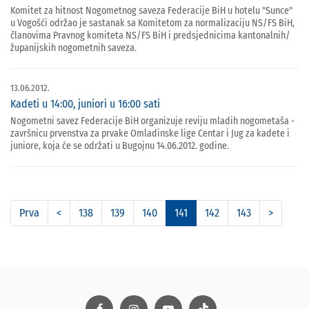
Komitet za hitnost Nogometnog saveza Federacije BiH u hotelu "Sunce"
u Vogošći održao je sastanak sa Komitetom za normalizaciju NS/FS BiH,
članovima Pravnog komiteta NS/FS BiH i predsjednicima kantonalnih/
županijskih nogometnih saveza.
13.06.2012.
Kadeti u 14:00, juniori u 16:00 sati
Nogometni savez Federacije BiH organizuje reviju mladih nogometaša -
završnicu prvenstva za prvake Omladinske lige Centar i Jug za kadete i
juniore, koja će se održati u Bugojnu 14.06.2012. godine.
Prva
<
138
139
140
141
142
143
>