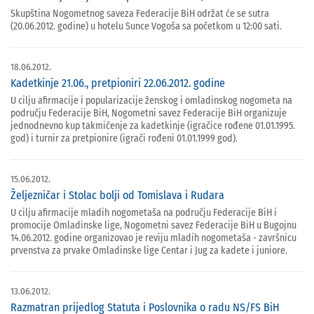
Skupština Nogometnog saveza Federacije BiH održat će se sutra
(20.06.2012. godine) u hotelu Sunce Vogoša sa početkom u 12:00 sati.
18.06.2012.
Kadetkinje 21.06., pretpioniri 22.06.2012. godine
U cilju afirmacije i popularizacije ženskog i omladinskog nogometa na
području Federacije BiH, Nogometni savez Federacije BiH organizuje
jednodnevno kup takmičenje za kadetkinje (igračice rođene 01.01.1995.
god) i turnir za pretpionire (igrači rođeni 01.01.1999 god).
15.06.2012.
Željezničar i Stolac bolji od Tomislava i Rudara
U cilju afirmacije mladih nogometaša na području Federacije BiH i
promocije Omladinske lige, Nogometni savez Federacije BiH u Bugojnu
14.06.2012. godine organizovao je reviju mladih nogometaša - završnicu
prvenstva za prvake Omladinske lige Centar i Jug za kadete i juniore.
13.06.2012.
Razmatran prijedlog Statuta i Poslovnika o radu NS/FS BiH