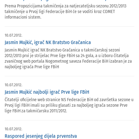
Prema Propozicijama takmičenja za natjecateljsku sezonu 2012/2013
takmičenje u Prvoj ligi Federacije BiH će se voditi kroz COMET
informacioni sistem.
10.07.2012.
Jasmin Mujkić, igrač NK Bratstvo Gračanica
Jasmin Mujkić igrač NK Bratstvo Gračanica u takmičarskoj sezoni
2012/2013 prvi je strijelac Prve lige FBiH sa 24 gola, a u izboru čitatelja
zvaničnog web portala Nogometnog saveza Federacije BiH izabran je za
najboljeg igrača Prve lige FBiH
10.07.2012.
Jasmin Mujkić najbolji igrač Prve lige FBiH
Čitatelji oficijelne web stranice NS Federacije BiH od završetka sezone u
Prvoj ligi FBiH imali su priliku glasati za najboljeg igrača sezone Prve
lige FBiH za takmičarsku 2011/2012.
10.07.2012.
Raspored jesenjeg dijela prvenstva