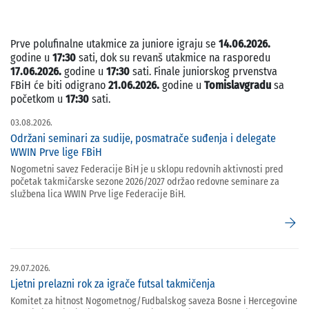
Prve polufinalne utakmice za juniore igraju se
14.06.2026.
godine u
17:30
sati, dok su revanš utakmice na rasporedu
17.06.2026.
godine u
17:30
sati. Finale juniorskog prvenstva
FBiH će biti odigrano
21.06.2026.
godine u
Tomislavgradu
sa
početkom u
17:30
sati.
03.08.2026.
Održani seminari za sudije, posmatrače suđenja i delegate
WWIN Prve lige FBiH
Nogometni savez Federacije BiH je u sklopu redovnih aktivnosti pred
početak takmičarske sezone 2026/2027 održao redovne seminare za
službena lica WWIN Prve lige Federacije BiH.
arrow_forward
29.07.2026.
Ljetni prelazni rok za igrače futsal takmičenja
Komitet za hitnost Nogometnog/Fudbalskog saveza Bosne i Hercegovine