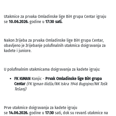
Utakmice za prvaka Omladinske lige BiH grupa Centar igraju
se
10.06.2026.
godine u
17:30 sati.
Nakon žrijeba za prvaka Omladinske lige BiH grupa Centar,
obavljeno je žrijebanje polufinalnih utakmica doigravanja za
kadete i juniore.
U polufinalnim utakmicama doigravanja za kadete igraju:
FK IGMAN
Konjic -
Prvak Omladinske lige BiH grupa
Centar
(FK Igman Ilidža/NK Iskra 1946 Bugojno/NK Tošk
Tešanj)
Prve utakmice doigravanja za kadete igraju
se
14.06.2026.
godine u
17:30
sati, dok su revanš utakmice na