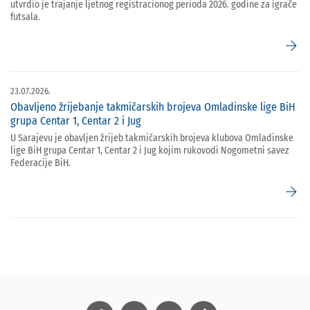
utvrdio je trajanje ljetnog registracionog perioda 2026. godine za igrače
futsala.
arrow_forward
23.07.2026.
Obavljeno žrijebanje takmičarskih brojeva Omladinske lige BiH
grupa Centar 1, Centar 2 i Jug
U Sarajevu je obavljen žrijeb takmičarskih brojeva klubova Omladinske
lige BiH grupa Centar 1, Centar 2 i Jug kojim rukovodi Nogometni savez
Federacije BiH.
arrow_forward