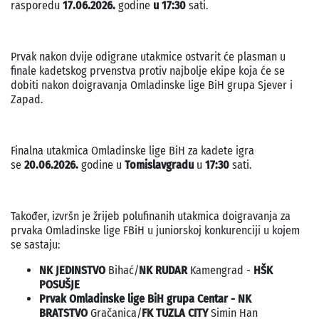
rasporedu
17.06.2026.
godine
u 17:30
sati.
Prvak nakon dvije odigrane utakmice ostvarit će plasman u
finale kadetskog prvenstva protiv najbolje ekipe koja će se
dobiti nakon doigravanja Omladinske lige BiH grupa Sjever i
Zapad.
Finalna utakmica Omladinske lige BiH za kadete igra
se
20.06.2026.
godine u
Tomislavgradu
u
17:30
sati.
Također, izvršn je žrijeb polufinanih utakmica doigravanja za
prvaka Omladinske lige FBiH u juniorskoj konkurenciji u kojem
se sastaju:
NK JEDINSTVO
Bihać/
NK RUDAR
Kamengrad -
HŠK
POSUŠJE
Prvak Omladinske lige BiH grupa Centar - NK
BRATSTVO
Gračanica/
FK TUZLA CITY
Simin Han