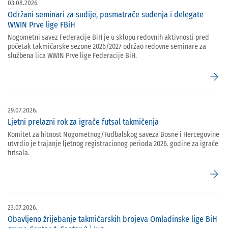
03.08.2026.
Održani seminari za sudije, posmatrače suđenja i delegate
WWIN Prve lige FBiH
Nogometni savez Federacije BiH je u sklopu redovnih aktivnosti pred
početak takmičarske sezone 2026/2027 održao redovne seminare za
službena lica WWIN Prve lige Federacije BiH.
arrow_forward
29.07.2026.
Ljetni prelazni rok za igrače futsal takmičenja
Komitet za hitnost Nogometnog/Fudbalskog saveza Bosne i Hercegovine
utvrdio je trajanje ljetnog registracionog perioda 2026. godine za igrače
futsala.
arrow_forward
23.07.2026.
Obavljeno žrijebanje takmičarskih brojeva Omladinske lige BiH