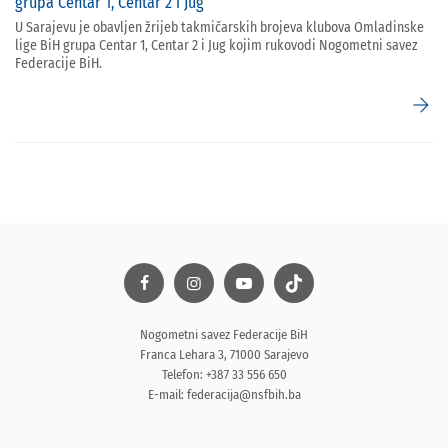
grupa Centar 1, Centar 2 i Jug
U Sarajevu je obavljen žrijeb takmičarskih brojeva klubova Omladinske
lige BiH grupa Centar 1, Centar 2 i Jug kojim rukovodi Nogometni savez
Federacije BiH.
arrow_forward
Nogometni savez Federacije BiH
Franca Lehara 3, 71000 Sarajevo
Telefon: +387 33 556 650
E-mail:
federacija@nsfbih.ba