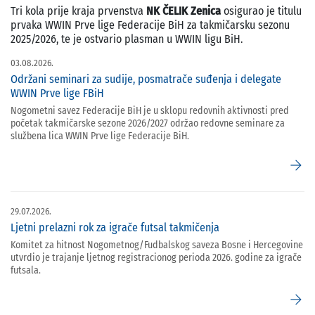
Tri kola prije kraja prvenstva
NK ČELIK Zenica
osigurao je titulu
prvaka WWIN Prve lige Federacije BiH za takmičarsku sezonu
2025/2026, te je ostvario plasman u WWIN ligu BiH.
03.08.2026.
Održani seminari za sudije, posmatrače suđenja i delegate
WWIN Prve lige FBiH
Nogometni savez Federacije BiH je u sklopu redovnih aktivnosti pred
početak takmičarske sezone 2026/2027 održao redovne seminare za
službena lica WWIN Prve lige Federacije BiH.
arrow_forward
29.07.2026.
Ljetni prelazni rok za igrače futsal takmičenja
Komitet za hitnost Nogometnog/Fudbalskog saveza Bosne i Hercegovine
utvrdio je trajanje ljetnog registracionog perioda 2026. godine za igrače
futsala.
arrow_forward