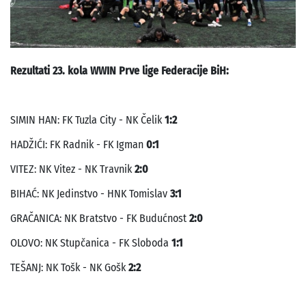
Rezultati 23. kola WWIN Prve lige Federacije BiH:
SIMIN HAN: FK Tuzla City - NK Čelik
1:2
HADŽIĆI: FK Radnik - FK Igman
0:1
VITEZ: NK Vitez - NK Travnik
2:0
BIHAĆ: NK Jedinstvo - HNK Tomislav
3:1
GRAČANICA: NK Bratstvo - FK Budućnost
2:0
OLOVO: NK Stupčanica - FK Sloboda
1:1
TEŠANJ: NK Tošk - NK Gošk
2:2