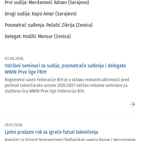
Prvi sudija: Merdanović Adnan (Sarajevo)
Drugi sudija: Kapo Amar (Sarajevo)
Posmatrač suđenja: Pašalić Zikrija (Zenica)
Delegat: Hodžić Mensur (Zenica)
03.08.2026.
Održani seminari za sudije, posmatrače suđenja i delegate
WWIN Prve lige FBiH
Nogometni savez Federacije BiH je u sklopu redovnih aktivnosti pred
početak takmičarske sezone 2026/2027 održao redovne seminare za
službena lica WWIN Prve lige Federacije BiH.
arrow_forward
29.07.2026.
Ljetni prelazni rok za igrače futsal takmičenja
Komitet za hitnost Nogometnog/Fudbalskog saveza Bosne i Hercegovine