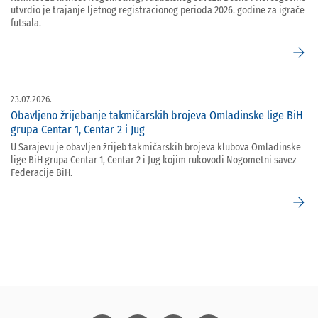
utvrdio je trajanje ljetnog registracionog perioda 2026. godine za igrače
futsala.
arrow_forward
23.07.2026.
Obavljeno žrijebanje takmičarskih brojeva Omladinske lige BiH
grupa Centar 1, Centar 2 i Jug
U Sarajevu je obavljen žrijeb takmičarskih brojeva klubova Omladinske
lige BiH grupa Centar 1, Centar 2 i Jug kojim rukovodi Nogometni savez
Federacije BiH.
arrow_forward