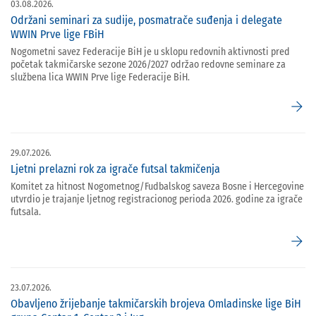
03.08.2026.
Održani seminari za sudije, posmatrače suđenja i delegate
WWIN Prve lige FBiH
Nogometni savez Federacije BiH je u sklopu redovnih aktivnosti pred
početak takmičarske sezone 2026/2027 održao redovne seminare za
službena lica WWIN Prve lige Federacije BiH.
arrow_forward
29.07.2026.
Ljetni prelazni rok za igrače futsal takmičenja
Komitet za hitnost Nogometnog/Fudbalskog saveza Bosne i Hercegovine
utvrdio je trajanje ljetnog registracionog perioda 2026. godine za igrače
futsala.
arrow_forward
23.07.2026.
Obavljeno žrijebanje takmičarskih brojeva Omladinske lige BiH