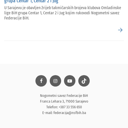
grupa Centar 1, Centar 2 i Jug
U Sarajevu je obavljen žrijeb takmičarskih brojeva klubova Omladinske
lige BiH grupa Centar 1, Centar 2 i Jug kojim rukovodi Nogometni savez
Federacije BiH.
arrow_forward
Nogometni savez Federacije BiH
Franca Lehara 3, 71000 Sarajevo
Telefon: +387 33 556 650
E-mail:
federacija@nsfbih.ba