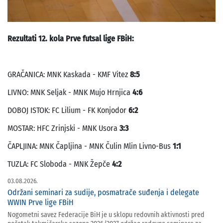
Rezultati 12. kola Prve futsal lige FBiH:
GRAČANICA: MNK Kaskada - KMF Vitez
8:5
LIVNO: MNK Seljak - MNK Mujo Hrnjica
4:6
DOBOJ ISTOK: FC Lilium - FK Konjodor
6:2
MOSTAR: HFC Zrinjski - MNK Usora
3:3
ČAPLJINA: MNK Čapljina - MNK Čulin Mlin Livno-Bus
1:1
TUZLA: FC Sloboda - MNK Žepče
4:2
03.08.2026.
Održani seminari za sudije, posmatrače suđenja i delegate
WWIN Prve lige FBiH
Nogometni savez Federacije BiH je u sklopu redovnih aktivnosti pred