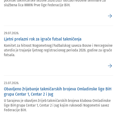
početak takmičarske sezone 2026/2027 održao redovne seminare za
službena lica WWIN Prve lige Federacije BiH.
arrow_forward
29.07.2026.
Ljetni prelazni rok za igrače futsal takmičenja
Komitet za hitnost Nogometnog/Fudbalskog saveza Bosne i Hercegovine
utvrdio je trajanje ljetnog registracionog perioda 2026. godine za igrače
futsala.
arrow_forward
23.07.2026.
Obavljeno žrijebanje takmičarskih brojeva Omladinske lige BiH
grupa Centar 1, Centar 2 i Jug
U Sarajevu je obavljen žrijeb takmičarskih brojeva klubova Omladinske
lige BiH grupa Centar 1, Centar 2 i Jug kojim rukovodi Nogometni savez
Federacije BiH.