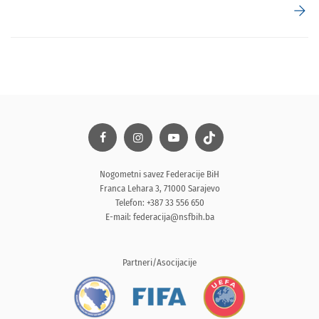
arrow_forward
Nogometni savez Federacije BiH
Franca Lehara 3, 71000 Sarajevo
Telefon: +387 33 556 650
E-mail:
federacija@nsfbih.ba
Partneri/Asocijacije