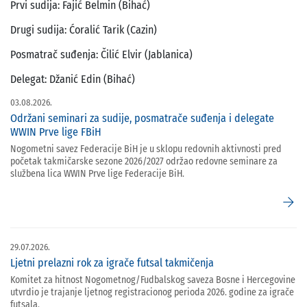
Prvi sudija: Fajić Belmin (Bihać)
Drugi sudija: Ćoralić Tarik (Cazin)
Posmatrač suđenja: Čilić Elvir (Jablanica)
Delegat: Džanić Edin (Bihać)
03.08.2026.
Održani seminari za sudije, posmatrače suđenja i delegate
WWIN Prve lige FBiH
Nogometni savez Federacije BiH je u sklopu redovnih aktivnosti pred
početak takmičarske sezone 2026/2027 održao redovne seminare za
službena lica WWIN Prve lige Federacije BiH.
arrow_forward
29.07.2026.
Ljetni prelazni rok za igrače futsal takmičenja
Komitet za hitnost Nogometnog/Fudbalskog saveza Bosne i Hercegovine
utvrdio je trajanje ljetnog registracionog perioda 2026. godine za igrače
futsala.