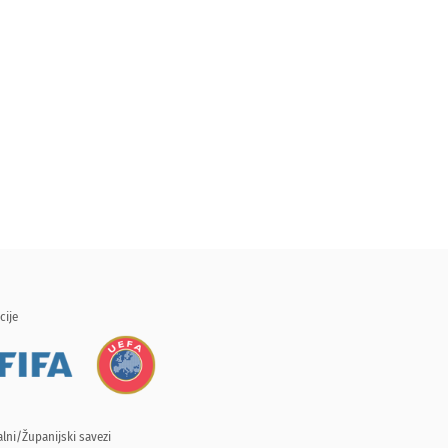
cije
lni/Županijski savezi