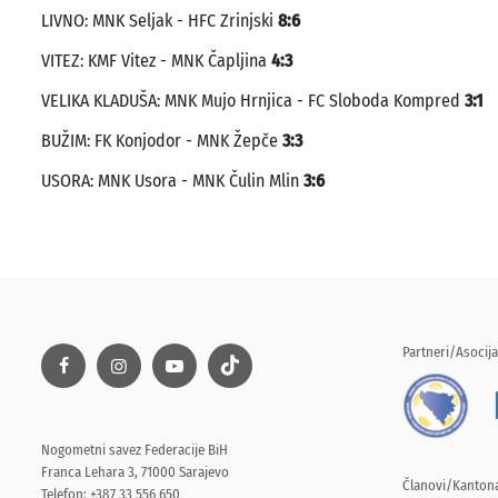
LIVNO: MNK Seljak - HFC Zrinjski
8:6
VITEZ: KMF Vitez - MNK Čapljina
4:3
VELIKA KLADUŠA: MNK Mujo Hrnjica - FC Sloboda Kompred
3:1
BUŽIM: FK Konjodor - MNK Žepče
3:3
USORA: MNK Usora - MNK Čulin Mlin
3:6
Partneri/Asocija
Nogometni savez Federacije BiH
Franca Lehara 3, 71000 Sarajevo
Članovi/Kantona
Telefon: +387 33 556 650