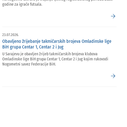
godine za igrače futsala.
arrow_forward
23.07.2026.
Obavljeno žrijebanje takmičarskih brojeva Omladinske lige
BiH grupa Centar 1, Centar 2 i Jug
U Sarajevu je obavljen žrijeb takmičarskih brojeva klubova
Omladinske lige BiH grupa Centar 1, Centar 2 i Jug kojim rukovodi
Nogometni savez Federacije BiH.
arrow_forward