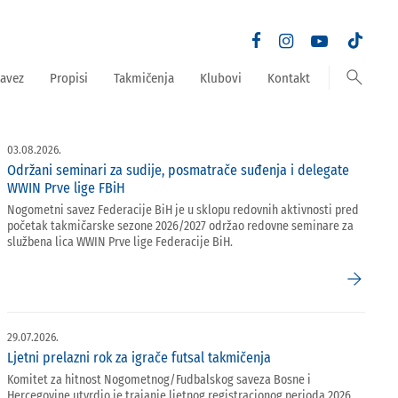
search
avez
Propisi
Takmičenja
Klubovi
Kontakt
03.08.2026.
Održani seminari za sudije, posmatrače suđenja i delegate
WWIN Prve lige FBiH
Nogometni savez Federacije BiH je u sklopu redovnih aktivnosti pred
početak takmičarske sezone 2026/2027 održao redovne seminare za
službena lica WWIN Prve lige Federacije BiH.
arrow_forward
29.07.2026.
Ljetni prelazni rok za igrače futsal takmičenja
Komitet za hitnost Nogometnog/Fudbalskog saveza Bosne i
Hercegovine utvrdio je trajanje ljetnog registracionog perioda 2026.