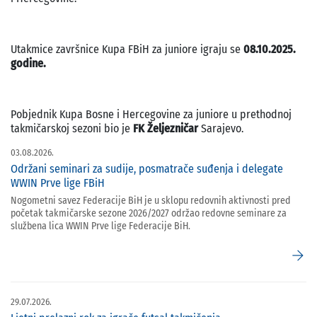
Utakmice završnice Kupa FBiH za juniore igraju se
08.10.2025.
godine.
Pobjednik Kupa Bosne i Hercegovine za juniore u prethodnoj
takmičarskoj sezoni bio je
FK Željezničar
Sarajevo.
03.08.2026.
Održani seminari za sudije, posmatrače suđenja i delegate
WWIN Prve lige FBiH
Nogometni savez Federacije BiH je u sklopu redovnih aktivnosti pred
početak takmičarske sezone 2026/2027 održao redovne seminare za
službena lica WWIN Prve lige Federacije BiH.
arrow_forward
29.07.2026.