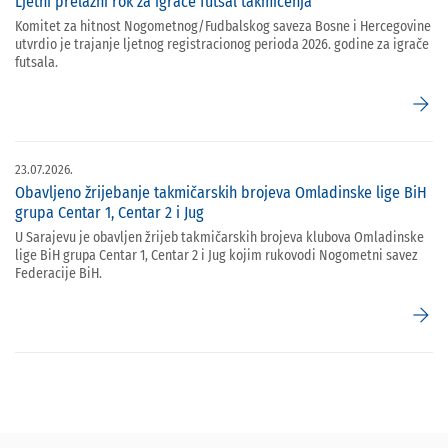
Ljetni prelazni rok za igrače futsal takmičenja
Komitet za hitnost Nogometnog/Fudbalskog saveza Bosne i Hercegovine
utvrdio je trajanje ljetnog registracionog perioda 2026. godine za igrače
futsala.
arrow_forward
23.07.2026.
Obavljeno žrijebanje takmičarskih brojeva Omladinske lige BiH
grupa Centar 1, Centar 2 i Jug
U Sarajevu je obavljen žrijeb takmičarskih brojeva klubova Omladinske
lige BiH grupa Centar 1, Centar 2 i Jug kojim rukovodi Nogometni savez
Federacije BiH.
arrow_forward