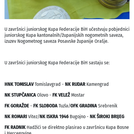
U završnici juniorskog Kupa Federacije BiH učestvuju pobjednici
juniorskog Kupa kantonalnih/županijskih nogometnih saveza,
izuzev Nogometnog saveza Posavske županije Orašje.
U završnici juniorskog Kupa Federacije BiH sastaju se:
HNK TOMISLAV
Tomislavgrad -
NK RUDAR
Kamengrad
NK STUPČANICA
Olovo -
FK VELEŽ
Mostar
FK GORAŽDE
-
FK SLOBODA
Tuzla/
OFK GRADINA
Srebrenik
NK ROMARI
Vitez/
NK ISKRA 1946
Bugojno -
NK ŠIROKI BRIJEG
FK RADNIK
Hadžići se direktno plasirao u završnicu Kupa Bosne
i Hercegovine.