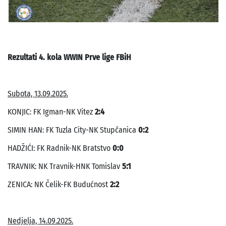
Rezultati 4. kola WWIN Prve lige FBiH
Subota, 13.09.2025.
KONJIC: FK Igman-NK Vitez
2:4
SIMIN HAN: FK Tuzla City-NK Stupčanica
0:2
HADŽIĆI: FK Radnik-NK Bratstvo
0:0
TRAVNIK: NK Travnik-HNK Tomislav
5:1
ZENICA: NK Čelik-FK Budućnost
2:2
Nedjelja, 14.09.2025.