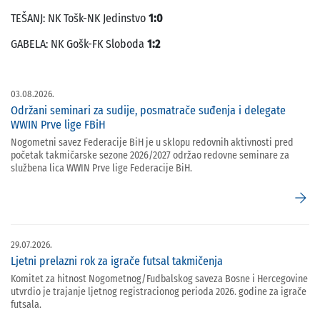
TEŠANJ: NK Tošk-NK Jedinstvo
1:0
GABELA: NK Gošk-FK Sloboda
1:2
03.08.2026.
Održani seminari za sudije, posmatrače suđenja i delegate
WWIN Prve lige FBiH
Nogometni savez Federacije BiH je u sklopu redovnih aktivnosti pred
početak takmičarske sezone 2026/2027 održao redovne seminare za
službena lica WWIN Prve lige Federacije BiH.
arrow_forward
29.07.2026.
Ljetni prelazni rok za igrače futsal takmičenja
Komitet za hitnost Nogometnog/Fudbalskog saveza Bosne i Hercegovine
utvrdio je trajanje ljetnog registracionog perioda 2026. godine za igrače
futsala.