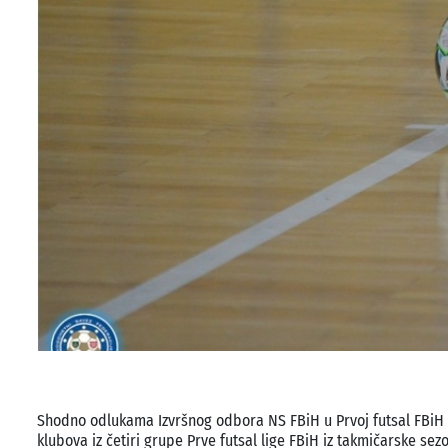
Shodno odlukama Izvršnog odbora NS FBiH u Prvoj futsal FBiH 
klubova iz četiri grupe Prve futsal lige FBiH iz takmičarske sez