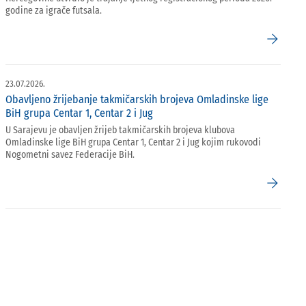
godine za igrače futsala.
arrow_forward
23.07.2026.
Obavljeno žrijebanje takmičarskih brojeva Omladinske lige
BiH grupa Centar 1, Centar 2 i Jug
U Sarajevu je obavljen žrijeb takmičarskih brojeva klubova
Omladinske lige BiH grupa Centar 1, Centar 2 i Jug kojim rukovodi
Nogometni savez Federacije BiH.
arrow_forward