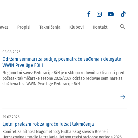
search
avez
Propisi
Takmičenja
Klubovi
Kontakt
03.08.2026.
Održani seminari za sudije, posmatrače suđenja i delegate
WWIN Prve lige FBiH
Nogometni savez Federacije BiH je u sklopu redovnih aktivnosti pred
početak takmičarske sezone 2026/2027 održao redovne seminare za
službena lica WWIN Prve lige Federacije BiH.
arrow_forward
29.07.2026.
Ljetni prelazni rok za igrače futsal takmičenja
Komitet za hitnost Nogometnog/Fudbalskog saveza Bosne i
Hercegovine utvrdio je trajanje ljetnog registracionog perioda 2026.