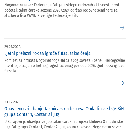
Nogometni savez Federacije BiH je u sklopu redovnih aktivnosti pred
početak takmičarske sezone 2026/2027 održao redovne seminare za
službena lica WWIN Prve lige Federacije BiH.
arrow_forward
29.07.2026.
Ljetni prelazni rok za igrače futsal takmičenja
Komitet za hitnost Nogometnog/Fudbalskog saveza Bosne i Hercegovine
utvrdio je trajanje ljetnog registracionog perioda 2026. godine za igrače
futsala.
arrow_forward
23.07.2026.
Obavljeno žrijebanje takmičarskih brojeva Omladinske lige BiH
grupa Centar 1, Centar 2 i Jug
U Sarajevu je obavljen žrijeb takmičarskih brojeva klubova Omladinske
lige BiH grupa Centar 1, Centar 2 i Jug kojim rukovodi Nogometni savez