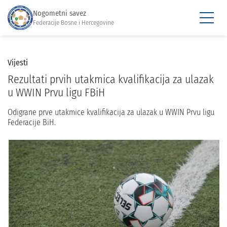
Nogometni savez
Federacije Bosne i Hercegovine
Vijesti
Rezultati prvih utakmica kvalifikacija za ulazak
u WWIN Prvu ligu FBiH
Odigrane prve utakmice kvalifikacija za ulazak u WWIN Prvu ligu
Federacije BiH.