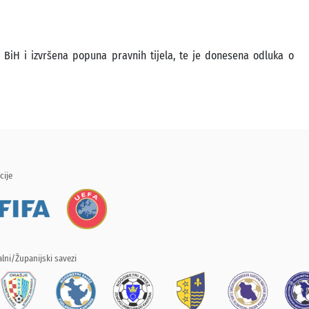
FS BiH i izvršena popuna pravnih tijela, te je donesena odluka o
cije
lni/Županijski savezi