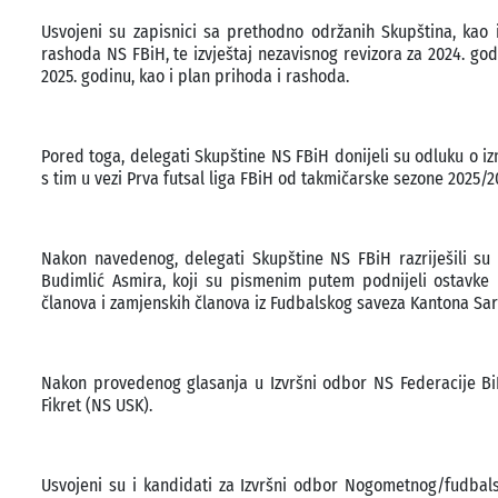
Usvojeni su zapisnici sa prethodno održanih Skupština, kao i
rashoda NS FBiH, te izvještaj nezavisnog revizora za 2024. go
2025. godinu, kao i plan prihoda i rashoda.
Pored toga, delegati Skupštine NS FBiH donijeli su odluku o iz
s tim u vezi Prva futsal liga FBiH od takmičarske sezone 2025/2
Nakon navedenog, delegati Skupštine NS FBiH razriješili su
Budimlić Asmira, koji su pismenim putem podnijeli ostavke 
članova i zamjenskih članova iz Fudbalskog saveza Kantona S
Nakon provedenog glasanja u Izvršni odbor NS Federacije Bi
Fikret (NS USK).
Usvojeni su i kandidati za Izvršni odbor Nogometnog/fudbals