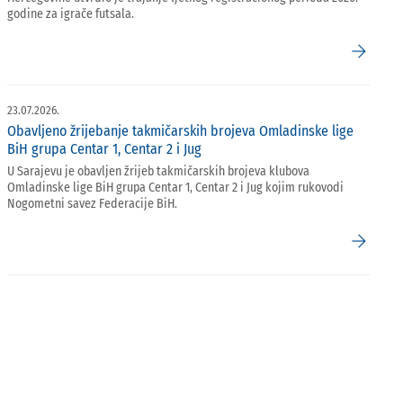
godine za igrače futsala.
arrow_forward
23.07.2026.
Obavljeno žrijebanje takmičarskih brojeva Omladinske lige
BiH grupa Centar 1, Centar 2 i Jug
U Sarajevu je obavljen žrijeb takmičarskih brojeva klubova
Omladinske lige BiH grupa Centar 1, Centar 2 i Jug kojim rukovodi
Nogometni savez Federacije BiH.
arrow_forward