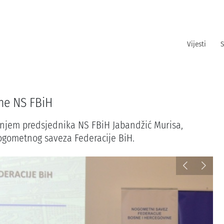
Vijesti
S
ne NS FBiH
anjem predsjednika NS FBiH Jabandžić Murisa,
ogometnog saveza Federacije BiH.