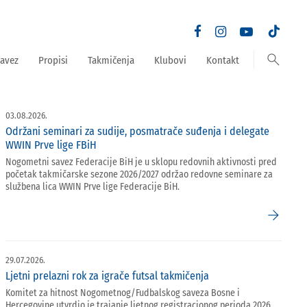
search
avez
Propisi
Takmičenja
Klubovi
Kontakt
03.08.2026.
Održani seminari za sudije, posmatrače suđenja i delegate
WWIN Prve lige FBiH
Nogometni savez Federacije BiH je u sklopu redovnih aktivnosti pred
početak takmičarske sezone 2026/2027 održao redovne seminare za
službena lica WWIN Prve lige Federacije BiH.
arrow_forward
29.07.2026.
Ljetni prelazni rok za igrače futsal takmičenja
Komitet za hitnost Nogometnog/Fudbalskog saveza Bosne i
Hercegovine utvrdio je trajanje ljetnog registracionog perioda 2026.