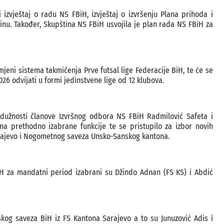
 izvještaj o radu NS FBiH, izvještaj o izvršenju Plana prihoda i
dinu. Također, Skupština NS FBiH usvojila je plan rada NS FBiH za
mjeni sistema takmičenja Prve futsal lige Federacije BiH, te će se
026 odvijati u formi jedinstvene lige od 12 klubova.
 dužnosti članove Izvršnog odbora NS FBiH Radmilović Safeta i
na prethodno izabrane funkcije te se pristupilo za izbor novih
arajevo i Nogometnog saveza Unsko-Sanskog kantona.
H za mandatni period izabrani su Džindo Adnan (FS KS) i Abdić
kog saveza BiH iz FS Kantona Sarajevo a to su Junuzović Adis i