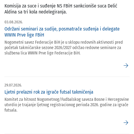
Komisija za suce i suđenje NS FBiH sankcioniše suca Delić
Aldina sa tri kola nedelegiranja.
03.08.2026.
Održani seminari za sudije, posmatrače suđenja i delegate
WWIN Prve lige FBiH
Nogometni savez Federacije BiH je u sklopu redovnih aktivnosti pred
početak takmičarske sezone 2026/2027 održao redovne seminare za
službena lica WWIN Prve lige Federacije BiH.
arrow_forward
29.07.2026.
Ljetni prelazni rok za igrače futsal takmičenja
Komitet za hitnost Nogometnog/Fudbalskog saveza Bosne i Hercegovine
utvrdio je trajanje ljetnog registracionog perioda 2026. godine za igrače
futsala.
arrow_forward