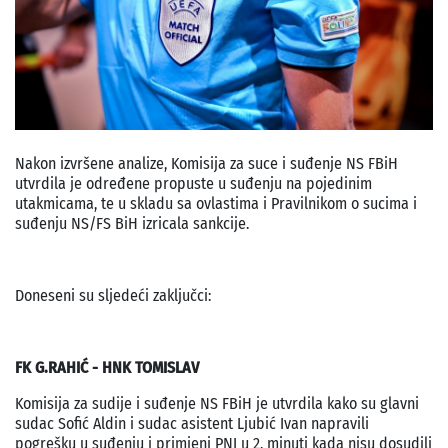
Nakon izvršene analize, Komisija za suce i suđenje NS FBiH
utvrdila je određene propuste u suđenju na pojedinim
utakmicama, te u skladu sa ovlastima i Pravilnikom o sucima i
suđenju NS/FS BiH izricala sankcije.
Doneseni su sljedeći zaključci:
FK G.RAHIĆ - HNK TOMISLAV
Komisija za sudije i suđenje NS FBiH je utvrdila kako su glavni
sudac Sofić Aldin i sudac asistent Ljubić Ivan napravili
pogrešku u suđenju i primjeni PNI u 2. minuti kada nisu dosudili