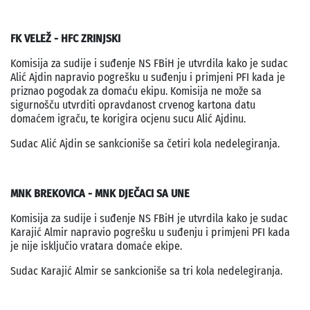
FK VELEŽ - HFC ZRINJSKI
Komisija za sudije i suđenje NS FBiH je utvrdila kako je sudac
Alić Ajdin napravio pogrešku u suđenju i primjeni PFI kada je
priznao pogodak za domaću ekipu. Komisija ne može sa
sigurnošču utvrditi opravdanost crvenog kartona datu
domaćem igraču, te korigira ocjenu sucu Alić Ajdinu.
Sudac Alić Ajdin se sankcioniše sa četiri kola nedelegiranja.
MNK BREKOVICA - MNK DJEČACI SA UNE
Komisija za sudije i suđenje NS FBiH je utvrdila kako je sudac
Karajić Almir napravio pogrešku u suđenju i primjeni PFI kada
je nije isključio vratara domaće ekipe.
Sudac Karajić Almir se sankcioniše sa tri kola nedelegiranja.