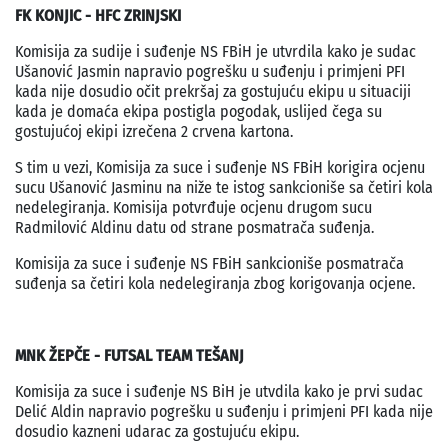
FK KONJIC - HFC ZRINJSKI
Komisija za sudije i suđenje NS FBiH je utvrdila kako je sudac
Ušanović Jasmin napravio pogrešku u suđenju i primjeni PFI
kada nije dosudio očit prekršaj za gostujuću ekipu u situaciji
kada je domaća ekipa postigla pogodak, uslijed čega su
gostujućoj ekipi izrečena 2 crvena kartona.
S tim u vezi, Komisija za suce i suđenje NS FBiH korigira ocjenu
sucu Ušanović Jasminu na niže te istog sankcioniše sa četiri kola
nedelegiranja. Komisija potvrđuje ocjenu drugom sucu
Radmilović Aldinu datu od strane posmatrača suđenja.
Komisija za suce i suđenje NS FBiH sankcioniše posmatrača
suđenja sa četiri kola nedelegiranja zbog korigovanja ocjene.
MNK ŽEPČE - FUTSAL TEAM TEŠANJ
Komisija za suce i suđenje NS BiH je utvdila kako je prvi sudac
Delić Aldin napravio pogrešku u suđenju i primjeni PFI kada nije
dosudio kazneni udarac za gostujuću ekipu.