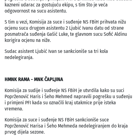
kazneni udarac za gostujuću ekipu, s tim što je veća
odgovornost na sucu asistentu.
S tim u vezi, Komisija za suce i suđenje NS FBiH prihvata nižu
ocjenu sucu drugom asistentu 2 Ljubić Ivanu datu od strane
posmatrača suđenja Gašić Luke, te glavnom sucu Sofić Aldinu
korigira ocjenu na niže.
Sudac asistent Ljubić Ivan se sankcioniše sa tri kola
nedelegiranja.
HMNK RAMA - MNK ČAPLJINA
Komisija za sudije i suđenje NS FBiH je utvrdila kako su suci
Poprženović Haris i Šeho Mehmed napravili pogrešku u suđenju
i primjeni PFI kada su označili kraj utakmice prije isteka
vremena.
Komisija za suce i suđenje NS FBiH sankcioniše suce
Poprženović Harisa i Šeho Mehmeda nedelegiranjem do kraja
prvog dijela sezone.