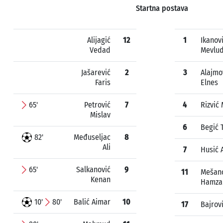
Startna postava
Alijagić
12
1
Ikanov
Vedad
Mevlud
Jašarević
2
3
Alajmo
Faris
Elnes
65'
Petrović
7
4
Rizvić
Mislav
6
Begić 
82'
Međuseljac
8
Ali
7
Husić 
65'
Salkanović
9
11
Mešan
Kenan
Hamza
10'
80'
Balić Aimar
10
17
Bajrov