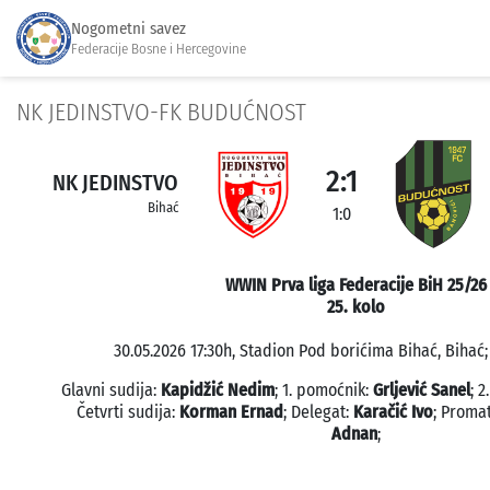
Nogometni savez
Federacije Bosne i Hercegovine
NK JEDINSTVO-FK BUDUĆNOST
2:1
NK JEDINSTVO
Bihać
1:0
WWIN Prva liga Federacije BiH 25/26
25. kolo
30.05.2026 17:30h, Stadion Pod borićima Bihać, Bihać;
Glavni sudija:
Kapidžić Nedim
; 1. pomoćnik:
Grljević Sanel
; 
Četvrti sudija:
Korman Ernad
; Delegat:
Karačić Ivo
; Proma
Adnan
;