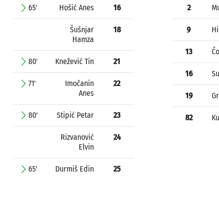
65'
Hošić Anes
16
2
Mu
Šušnjar
18
9
Hi
Hamza
13
Čo
80'
Knežević Tin
21
16
Su
71'
Imočanin
22
Anes
19
Gr
80'
Stipić Petar
23
82
Ku
Rizvanović
24
Elvin
65'
Durmiš Edin
25