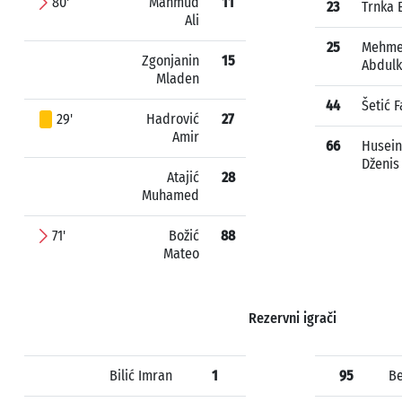
80'
Mahmud
11
23
Trnka 
Ali
25
Mehme
Zgonjanin
15
Abdulk
Mladen
44
Šetić 
29'
Hadrović
27
Amir
66
Husein
Dženis
Atajić
28
Muhamed
71'
Božić
88
Mateo
Rezervni igrači
Bilić Imran
1
95
Be