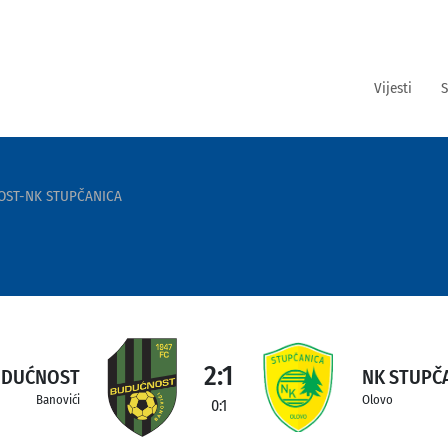
Vijesti
S
OST-NK STUPČANICA
2:1
UDUĆNOST
NK STUPČ
Banovići
Olovo
0:1