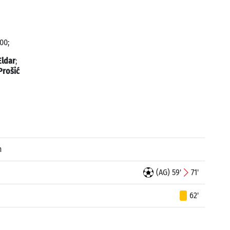
00;
Eldar
;
Prošić
n
(AG) 59'
71'
62'