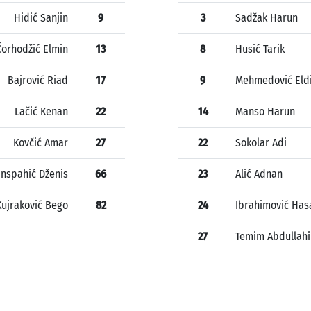
Hidić Sanjin
9
3
Sadžak Harun
Čorhodžić Elmin
13
8
Husić Tarik
Bajrović Riad
17
9
Mehmedović Eld
Lačić Kenan
22
14
Manso Harun
Kovčić Amar
27
22
Sokolar Adi
nspahić Dženis
66
23
Alić Adnan
Kujraković Bego
82
24
Ibrahimović Has
27
Temim Abdullah