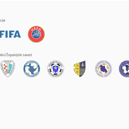
cije
lni/Županijski savezi