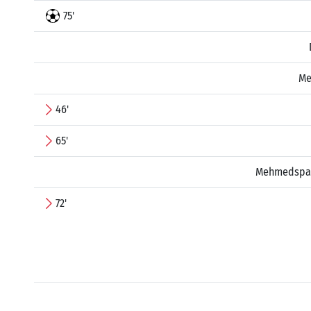
75'
Me
46'
65'
Mehmedspah
72'