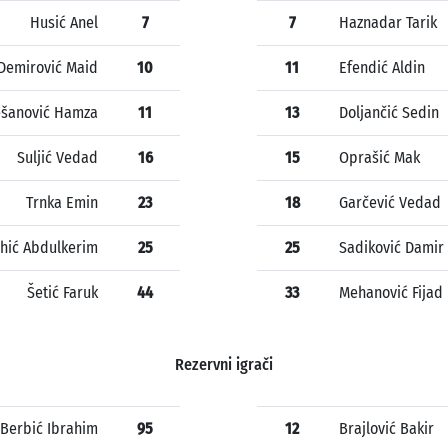
Husić Anel
7
7
Haznadar Tarik
Demirović Maid
10
11
Efendić Aldin
šanović Hamza
11
13
Doljančić Sedin
Suljić Vedad
16
15
Oprašić Mak
Trnka Emin
23
18
Garčević Vedad
ić Abdulkerim
25
25
Sadiković Damir
Šetić Faruk
44
33
Mehanović Fijad
Rezervni igrači
Berbić Ibrahim
95
12
Brajlović Bakir