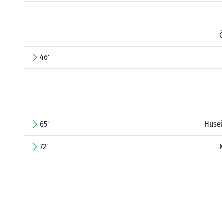
46'
65'
Husei
72'