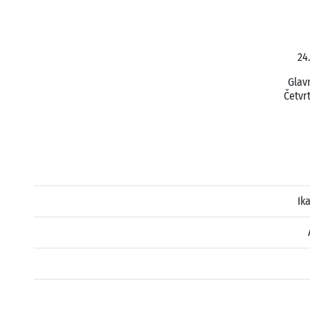
24
Glavn
Četvrt
Ik