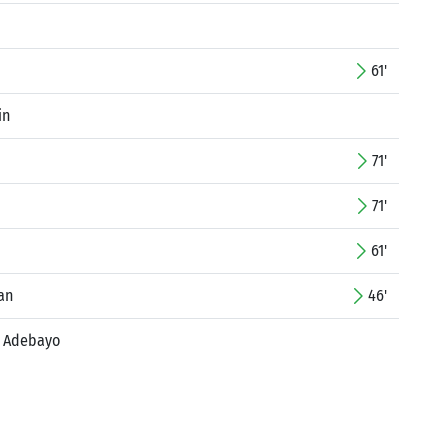
61'
in
71'
71'
61'
an
46'
i Adebayo