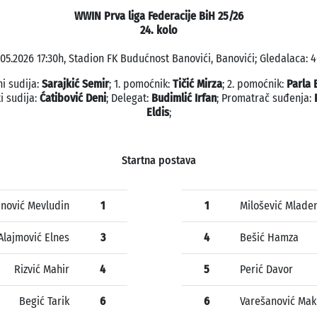
WWIN Prva liga Federacije BiH 25/26
24. kolo
.05.2026 17:30h, Stadion FK Budućnost Banovići, Banovići; Gledalaca: 4
i sudija:
Sarajkić Semir
; 1. pomoćnik:
Tičić Mirza
; 2. pomoćnik:
Parla 
i sudija:
Ćatibović Deni
; Delegat:
Budimlić Irfan
; Promatrač suđenja:
Eldis
;
Startna postava
anović Mevludin
1
1
Milošević Mlade
Alajmović Elnes
3
4
Bešić Hamza
Rizvić Mahir
4
5
Perić Davor
Begić Tarik
6
6
Varešanović Mak