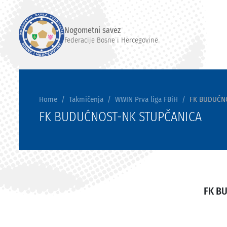
Nogometni savez
Federacije Bosne i Hercegovine
Home
Takmičenja
WWIN Prva liga FBiH
FK BUDUĆN
FK BUDUĆNOST-NK STUPČANICA
FK B