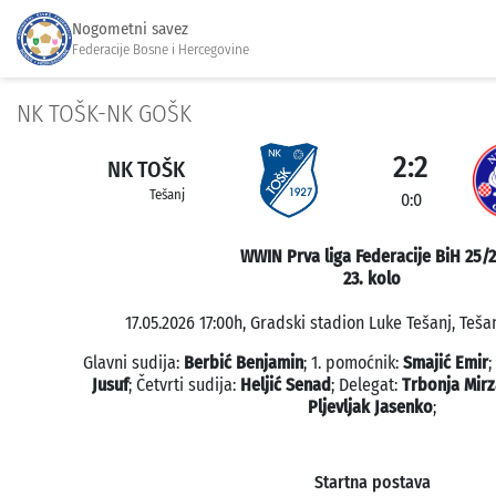
Nogometni savez
Federacije Bosne i Hercegovine
NK TOŠK-NK GOŠK
2:2
NK TOŠK
Tešanj
0:0
WWIN Prva liga Federacije BiH 25/
23. kolo
17.05.2026 17:00h, Gradski stadion Luke Tešanj, Tešan
Glavni sudija:
Berbić Benjamin
; 1. pomoćnik:
Smajić Emir
;
Jusuf
; Četvrti sudija:
Heljić Senad
; Delegat:
Trbonja Mirz
Pljevljak Jasenko
;
Startna postava