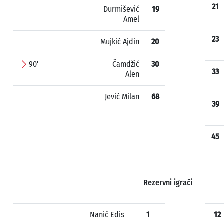
21
Durmišević
19
Amel
23
Mujkić Ajdin
20
90'
Čamdžić
30
33
Alen
Jević Milan
68
39
45
Rezervni igrači
Nanić Edis
1
12