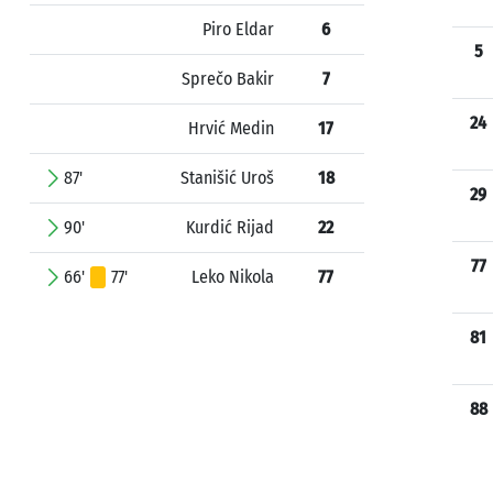
Piro Eldar
6
5
Sprečo Bakir
7
24
Hrvić Medin
17
87'
Stanišić Uroš
18
29
90'
Kurdić Rijad
22
77
66'
77'
Leko Nikola
77
81
88