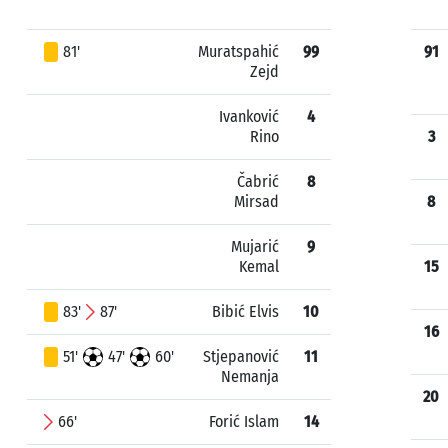
81'
Muratspahić
99
91
Zejd
Ivanković
4
Rino
3
Čabrić
8
Mirsad
8
Mujarić
9
Kemal
15
83'
87'
Bibić Elvis
10
16
51'
47'
60'
Stjepanović
11
Nemanja
20
66'
Forić Islam
14