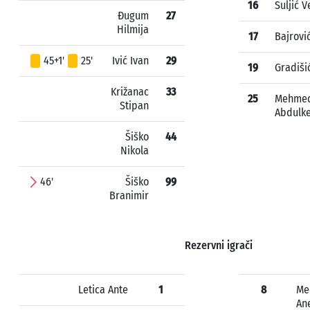
16
Suljić 
Đugum
27
Hilmija
17
Bajrovi
45+1'
25'
Ivić Ivan
29
19
Gradišić
Križanac
33
25
Mehmed
Stipan
Abdulk
Šiško
44
Nikola
46'
Šiško
99
Branimir
Rezervni igrači
Letica Ante
1
8
Me
An