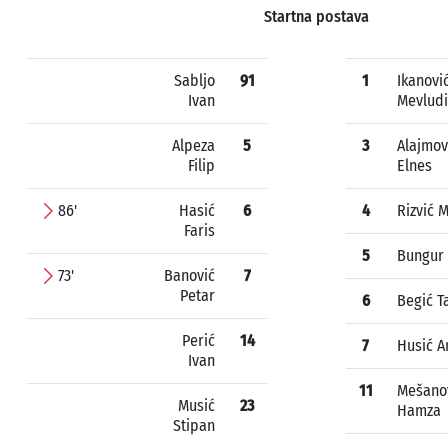
Startna postava
Sabljo
91
1
Ikanovi
Ivan
Mevlud
Alpeza
5
3
Alajmov
Filip
Elnes
86'
Hasić
6
4
Rizvić 
Faris
5
Bungur 
73'
Banović
7
Petar
6
Begić T
Perić
14
7
Husić A
Ivan
11
Mešano
Musić
23
Hamza
Stipan