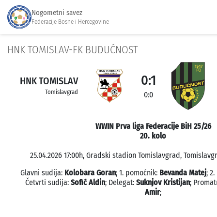
Nogometni savez
Federacije Bosne i Hercegovine
HNK TOMISLAV-FK BUDUĆNOST
0:1
HNK TOMISLAV
Tomislavgrad
0:0
WWIN Prva liga Federacije BiH 25/26
20. kolo
25.04.2026 17:00h, Gradski stadion Tomislavgrad, Tomislavgr
Glavni sudija:
Kolobara Goran
; 1. pomoćnik:
Bevanda Matej
; 2
Četvrti sudija:
Sofić Aldin
; Delegat:
Suknjov Kristijan
; Promat
Amir
;