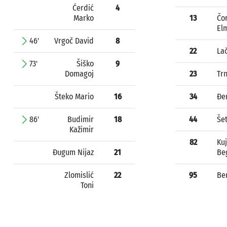
Ćerdić
4
Marko
13
Čo
El
46'
Vrgoč David
8
22
La
73'
Šiško
9
Domagoj
23
Tr
Šteko Mario
16
34
Đe
86'
Budimir
18
44
Šet
Kažimir
82
Ku
Đugum Nijaz
21
Be
Zlomislić
22
95
Be
Toni