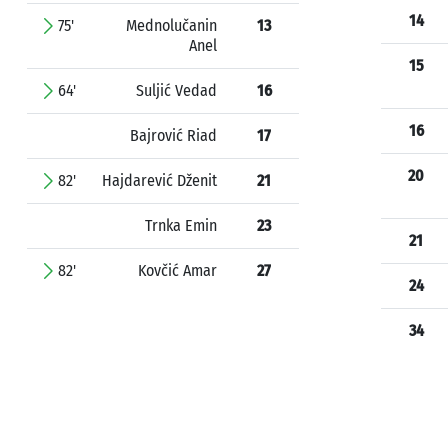
14
75'
Mednolučanin
13
Anel
15
64'
Suljić Vedad
16
16
Bajrović Riad
17
20
82'
Hajdarević Dženit
21
Trnka Emin
23
21
82'
Kovčić Amar
27
24
34