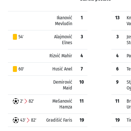
Ikanović
1
13
Kn
Mevludin
Va
54'
Alajmović
3
3
Jo
Elnes
St
Rizvić Mahir
4
4
Pa
60'
Husić Anel
7
6
Te
Demirović
10
9
St
Maid
O
2'
82'
Mešanović
11
11
Br
Hamza
Ur
43'
82'
Gradišić Faris
19
19
Ti