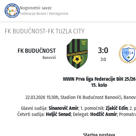
Nogometni savez
Federacije Bosne i Hercegovine
FK BUDUĆNOST-FK TUZLA CITY
3:0
FK BUDUĆNOST
Banovići
3:0
WWIN Prva liga Federacije BiH 25/26
15. kolo
22.03.2026 15:30h, Stadion FK Budućnost Banovići, Banovi
Glavni sudija:
Sinanović Amir
; 1. pomoćnik:
Zjakić Edin
; 2.
Četvrti sudija:
Heljić Senad
; Delegat:
Hodžić Asmir
; Promatr
Startna postava