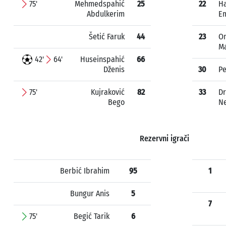
75'
Mehmedspahić
25
22
Ha
Abdulkerim
Em
Šetić Faruk
44
23
O
Ma
42'
64'
Huseinspahić
66
Dženis
30
Pe
75'
Kujraković
82
33
Dr
Bego
N
Rezervni igrači
Berbić Ibrahim
95
1
Bungur Anis
5
7
75'
Begić Tarik
6