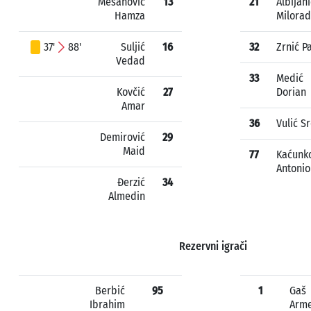
Mešanović
13
21
Albijani
Hamza
Milorad
37'
88'
Suljić
16
32
Zrnić Pa
Vedad
33
Medić
Kovčić
27
Dorian
Amar
36
Vulić S
Demirović
29
Maid
77
Kaćunk
Antonio
Đerzić
34
Almedin
Rezervni igrači
Berbić
95
1
Gaš
Ibrahim
Arm