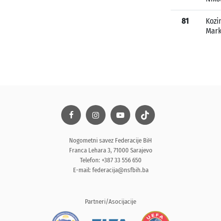
81
Kozi
Mar
Nogometni savez Federacije BiH
Franca Lehara 3, 71000 Sarajevo
Telefon: +387 33 556 650
E-mail:
federacija@nsfbih.ba
Partneri/Asocijacije