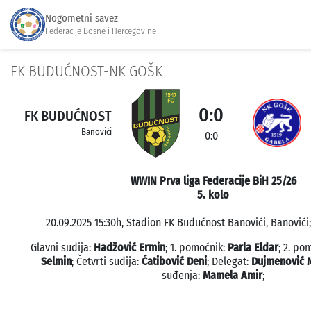
Nogometni savez
Federacije Bosne i Hercegovine
FK BUDUĆNOST-NK GOŠK
0:0
FK BUDUĆNOST
Banovići
0:0
WWIN Prva liga Federacije BiH 25/26
5. kolo
20.09.2025 15:30h, Stadion FK Budućnost Banovići, Banovići;
Glavni sudija:
Hadžović Ermin
; 1. pomoćnik:
Parla Eldar
; 2. po
Selmin
; Četvrti sudija:
Ćatibović Deni
; Delegat:
Dujmenović 
suđenja:
Mamela Amir
;