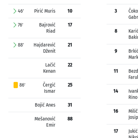
46'
Pirić Muris
10
3
Čoko
Gabr
76'
Bajrović
17
Riad
8
Kari
Baki
88'
Hajdarević
21
Dženit
9
Brki
Mar
Lačić
22
Kenan
11
Bez
Faru
86'
Čergić
25
Ismar
14
Ivan
Rino
Bojić Anes
31
16
Mili
Josi
Mešanović
88
Emir
17
Jukić
Niko