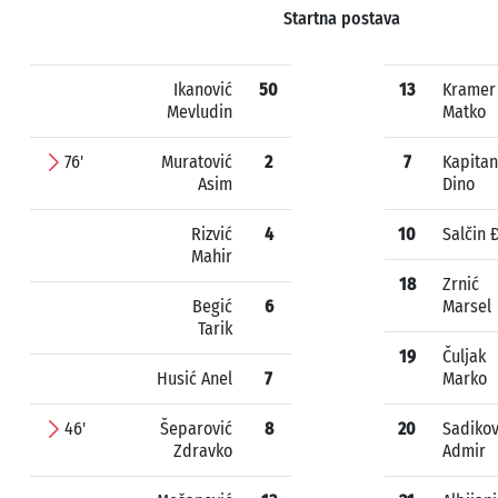
Startna postava
Ikanović
50
13
Kramer
Mevludin
Matko
76'
Muratović
2
7
Kapitan
Asim
Dino
Rizvić
4
10
Salčin 
Mahir
18
Zrnić
Begić
6
Marsel
Tarik
19
Čuljak
Husić Anel
7
Marko
46'
Šeparović
8
20
Sadikov
Zdravko
Admir