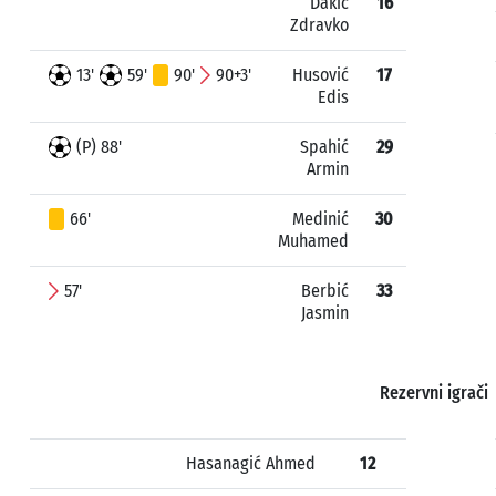
Dakić
16
Zdravko
13'
59'
90'
90+3'
Husović
17
Edis
(P) 88'
Spahić
29
Armin
66'
Medinić
30
Muhamed
57'
Berbić
33
Jasmin
Rezervni igrači
Hasanagić Ahmed
12