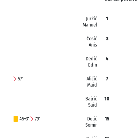
Jurkić
1
Manuel
Ćosić
3
Anis
Dedić
4
Edin
57'
Aličić
7
Maid
Bajrić
10
Said
45+3'
79'
Delić
15
Semir