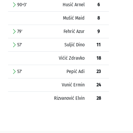
90+3'
Husić Arnel
6
Mušić Maid
8
79'
Fehrić Azur
9
57'
Suljić Dino
11
Vićić Zdravko
18
57'
Pepić Adi
23
Vunić Ermin
24
Rizvanović Elvin
28