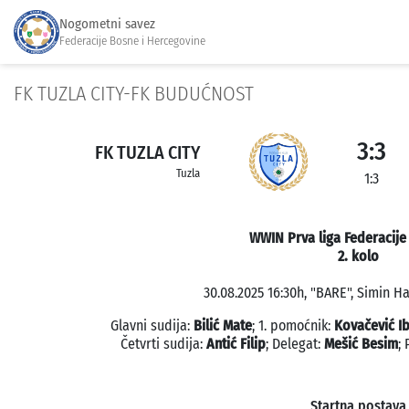
Nogometni savez
Federacije Bosne i Hercegovine
FK TUZLA CITY-FK BUDUĆNOST
3:3
FK TUZLA CITY
Tuzla
1:3
WWIN Prva liga Federacije
2. kolo
30.08.2025 16:30h, "BARE", Simin Ha
Glavni sudija:
Bilić Mate
; 1. pomoćnik:
Kovačević I
Četvrti sudija:
Antić Filip
; Delegat:
Mešić Besim
;
Startna postava