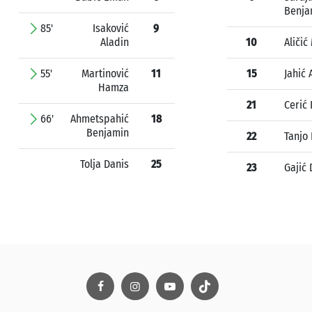
Benja
85'
Isaković
9
Aladin
10
Aličić
55'
Martinović
11
15
Jahić 
Hamza
21
Cerić 
66'
Ahmetspahić
18
Benjamin
22
Tanjo
Tolja Danis
25
23
Gajić 