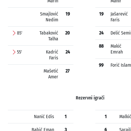
Marin
Mahir
Smajlović
19
19
Jašarević
Nedim
Faris
85'
Tabaković
20
24
Delić Semi
Talha
88
Makić
55'
Kadrić
24
Emrah
Faris
99
Forić Islam
Mašetić
27
Amer
Rezervni igrači
Nanić Edis
1
1
Malki
Babić Eman
3
6
Sarajl