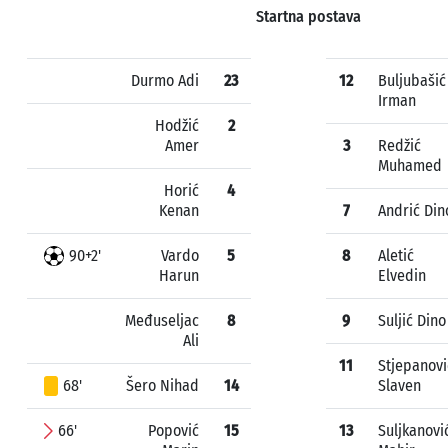
Startna postava
Durmo Adi
23
12
Buljubašić
Irman
Hodžić
2
Amer
3
Redžić
Muhamed
Horić
4
Kenan
7
Andrić Din
90+2'
Vardo
5
8
Aletić
Harun
Elvedin
Međuseljac
8
9
Suljić Dino
Ali
11
Stjepanovi
68'
Šero Nihad
14
Slaven
66'
Popović
15
13
Suljkanovi