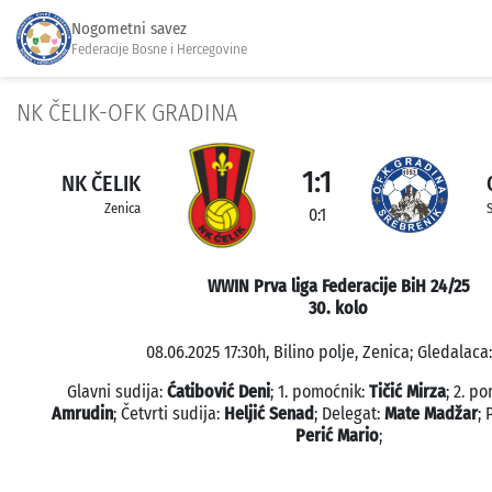
Nogometni savez
Federacije Bosne i Hercegovine
NK ČELIK-OFK GRADINA
1:1
NK ČELIK
Zenica
0:1
WWIN Prva liga Federacije BiH 24/25
30. kolo
08.06.2025 17:30h, Bilino polje, Zenica; Gledalaca:
Glavni sudija:
Ćatibović Deni
; 1. pomoćnik:
Tičić Mirza
; 2. p
Amrudin
; Četvrti sudija:
Heljić Senad
; Delegat:
Mate Madžar
;
Perić Mario
;