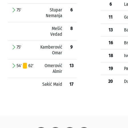
6
L
75'
Stupar
6
Nemanja
11
Ga
Mešić
8
13
Ba
Vedad
16
Br
75'
Kamberović
9
Omar
18
Iv
54'
62'
Omerović
13
19
Pa
Almir
20
Du
Sakić Maid
17