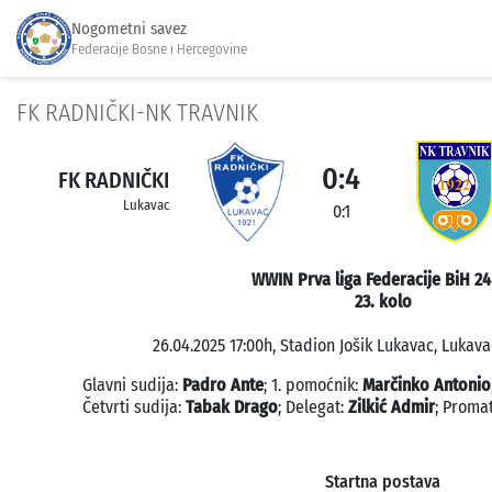
Nogometni savez
Federacije Bosne i Hercegovine
FK RADNIČKI-NK TRAVNIK
0:4
FK RADNIČKI
Lukavac
0:1
WWIN Prva liga Federacije BiH 24
23. kolo
26.04.2025 17:00h, Stadion Jošik Lukavac, Lukava
Glavni sudija:
Padro Ante
; 1. pomoćnik:
Marčinko Antonio
Četvrti sudija:
Tabak Drago
; Delegat:
Zilkić Admir
; Proma
Startna postava