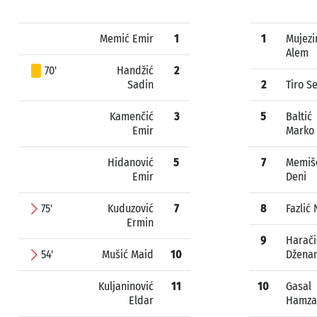
Memić Emir
1
1
Mujezi
Alem
70'
Handžić
2
Sadin
2
Tiro S
Kamenčić
3
5
Baltić
Emir
Marko
Hidanović
5
7
Memiš
Emir
Deni
75'
Kuduzović
7
8
Fazlić 
Ermin
9
Harači
54'
Mušić Maid
10
Džena
Kuljaninović
11
10
Gasal
Eldar
Hamza