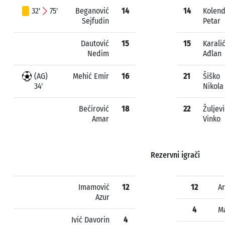
32'
75'
Beganović
14
14
Kolen
Sejfudin
Petar
Dautović
15
15
Karali
Nedim
Ađlan
(AG)
Mehić Emir
16
21
Šiško
34'
Nikola
Bećirović
18
22
Žuljevi
Amar
Vinko
Rezervni igrači
Imamović
12
12
Ar
Azur
4
M
Ivić Davorin
4