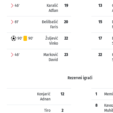
46'
Karalić
19
13
Ađlan
61'
Đelilbašić
20
15
Faris
90'
90'
Žuljević
22
17
Vinko
46'
Marković
23
22
David
Rezervni igrači
Konjarić
12
1
Memi
Adnan
8
Kavaz
Tiro
2
Muhib