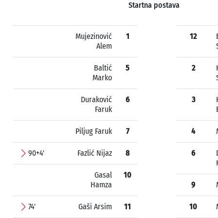
Startna postava
Mujezinović
1
12
Alem
Baltić
5
2
Marko
Duraković
6
3
Faruk
Piljug Faruk
7
4
90+4'
Fazlić Nijaz
8
6
Gasal
10
Hamza
9
74'
Gaši Arsim
11
10