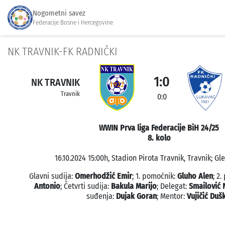
Nogometni savez
Federacije Bosne i Hercegovine
NK TRAVNIK-FK RADNIČKI
1:0
NK TRAVNIK
Travnik
0:0
WWIN Prva liga Federacije BiH 24/25
8. kolo
16.10.2024 15:00h, Stadion Pirota Travnik, Travnik; Gl
Glavni sudija:
Omerhodžić Emir
; 1. pomoćnik:
Gluho Alen
; 2
Antonio
; Četvrti sudija:
Bakula Marijo
; Delegat:
Smailović 
suđenja:
Dujak Goran
; Mentor:
Vujičić Duš