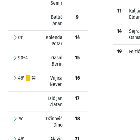
Semir
11
Kulja
Baltić
9
Eldar
Anan
14
Sejra
61'
Kolenda
14
Osm
Petar
19
Fejzi
90+4'
Gasal
15
Berin
46'
74'
Vujica
16
Neven
Isić Jan
17
Zlatan
74'
Džinović
18
Dino
46'
Alagić
21