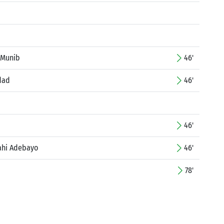
 Munib
46'
dad
46'
46'
ahi Adebayo
46'
78'