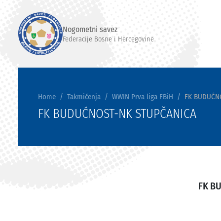
Nogometni savez
Federacije Bosne i Hercegovine
Home
Takmičenja
WWIN Prva liga FBiH
FK BUDUĆN
FK BUDUĆNOST-NK STUPČANICA
FK B