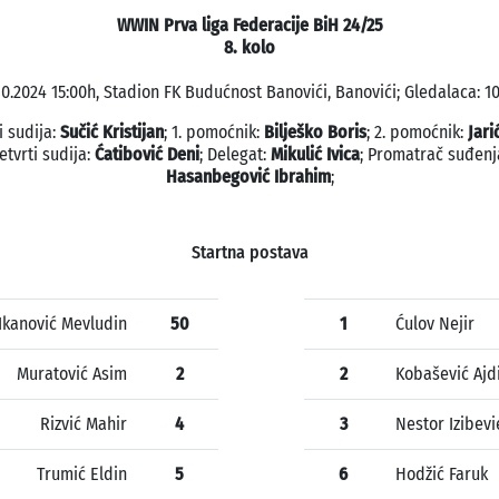
WWIN Prva liga Federacije BiH 24/25
8. kolo
10.2024 15:00h, Stadion FK Budućnost Banovići, Banovići; Gledalaca: 1
i sudija:
Sučić Kristijan
; 1. pomoćnik:
Bilješko Boris
; 2. pomoćnik:
Jari
etvrti sudija:
Ćatibović Deni
; Delegat:
Mikulić Ivica
; Promatrač suđenj
Hasanbegović Ibrahim
;
Startna postava
Ikanović Mevludin
50
1
Ćulov Nejir
Muratović Asim
2
2
Kobašević Ajd
Rizvić Mahir
4
3
Nestor Izibevi
Trumić Eldin
5
6
Hodžić Faruk