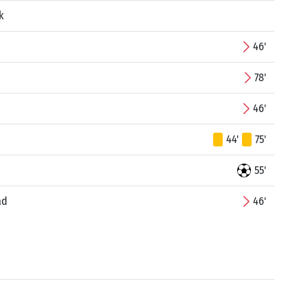
k
46'
78'
46'
44'
75'
55'
ad
46'