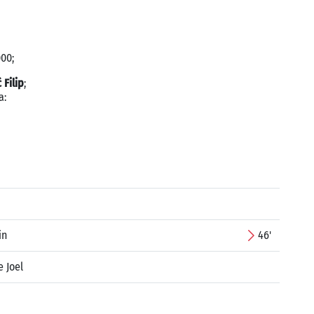
000;
ć Filip
;
a:
in
46'
e Joel