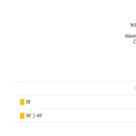
16.
Glavn
Č
78'
30'
65'