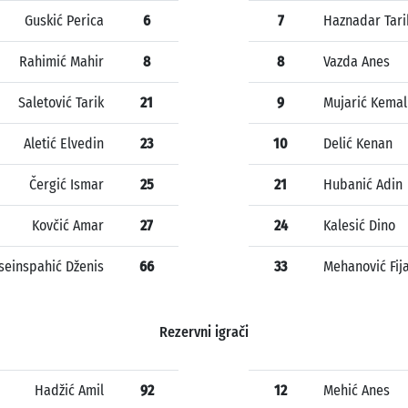
Guskić Perica
6
7
Haznadar Tari
Rahimić Mahir
8
8
Vazda Anes
Saletović Tarik
21
9
Mujarić Kemal
Aletić Elvedin
23
10
Delić Kenan
Čergić Ismar
25
21
Hubanić Adin
Kovčić Amar
27
24
Kalesić Dino
seinspahić Dženis
66
33
Mehanović Fij
Rezervni igrači
Hadžić Amil
92
12
Mehić Anes