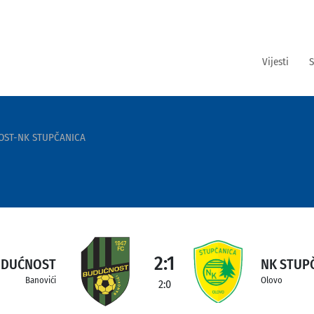
Vijesti
S
OST-NK STUPČANICA
2:1
UDUĆNOST
NK STUP
Banovići
Olovo
2:0