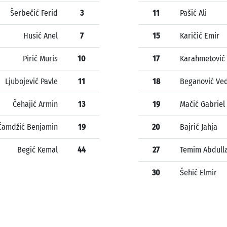
Šerbečić Ferid
3
11
Pašić Ali
Husić Anel
7
15
Karičić Emir
Pirić Muris
10
17
Karahmetović
Ljubojević Pavle
11
18
Beganović Ve
Čehajić Armin
13
19
Mačić Gabriel
Čamdžić Benjamin
19
20
Bajrić Jahja
Begić Kemal
44
27
Temim Abdull
30
Šehić Elmir