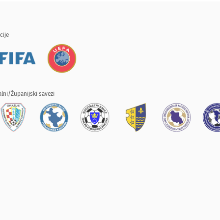
cije
lni/Županijski savezi