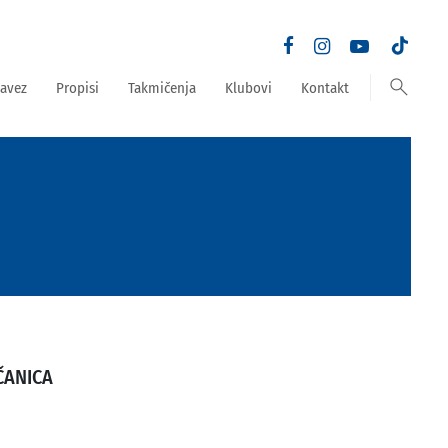
search
avez
Propisi
Takmičenja
Klubovi
Kontakt
ČANICA