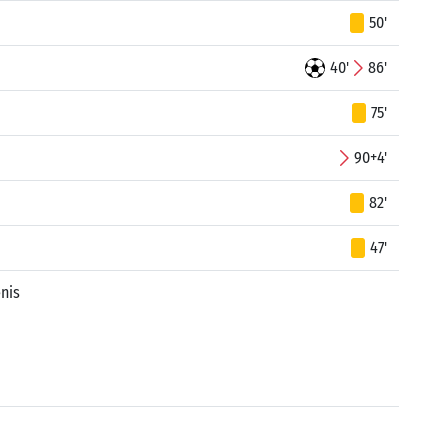
50'
40'
86'
75'
90+4'
82'
47'
nis