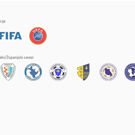
cije
lni/Županijski savezi