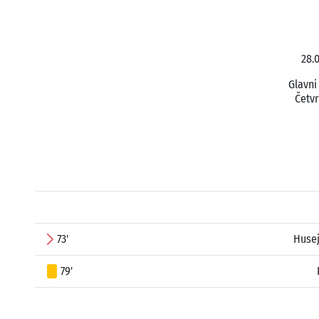
28.
Glavni
Četvr
73'
Huse
79'