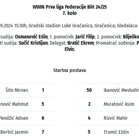
WWIN Prva liga Federacije BiH 24/25
7. kolo
09.2024 15:30h, Gradski stadion Luke Gračanica, Gračanica; Gledalaca: 
 sudija:
Osmanović Edin
; 1. pomoćnik:
Jarić Filip
; 2. pomoćnik:
Bilješk
ti sudija:
Sučić Kristijan
; Delegat:
Bratić Ekrem
; Promatrač suđenja:
P
Elvis
;
Startna postava
Šito Mirnes
1
50
Ikanović Mevludi
jnović Mahmut
5
2
Muratović Asim
Pandžić Adnan
6
4
Rizvić Mahir
Berbić Jasmin
7
5
Trumić Eldin