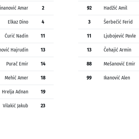
inanović Amar
2
92
Hadžić Amil
Elkaz Dino
4
3
Šerbečić Ferid
Ćurić Nadin
11
11
Ljubojević Pavle
ović Hajrudin
13
13
Čehajić Armin
Purač Emir
14
88
Mešanović Emir
Mehić Amer
18
99
Ikanović Alen
Hrelja Adnan
19
Vilakić Jakub
23