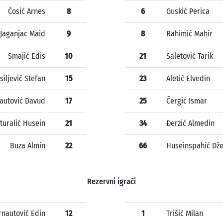
Ćosić Arnes
8
6
Guskić Perica
Jaganjac Maid
9
8
Rahimić Mahir
Smajić Edis
10
21
Saletović Tarik
siljević Stefan
15
23
Aletić Elvedin
autović Davud
17
25
Čergić Ismar
turalić Husein
21
34
Đerzić Almedin
Buza Almin
22
66
Huseinspahić Dže
Rezervni igrači
rnautović Edin
12
1
Trišić Milan