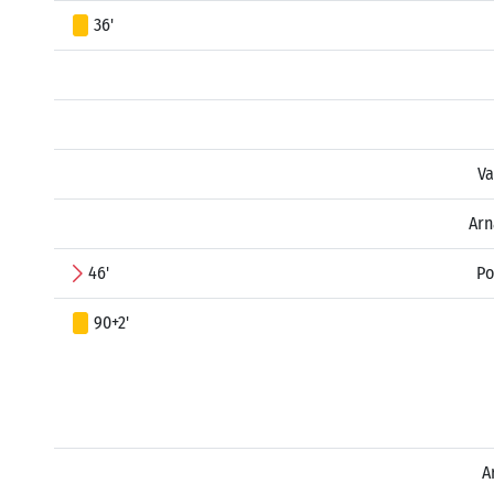
36'
Va
Arn
46'
Po
90+2'
A