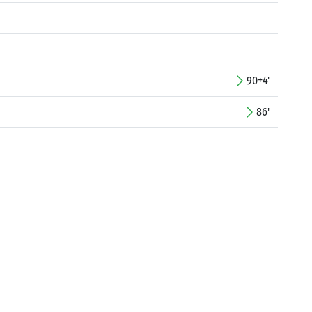
90+4'
86'