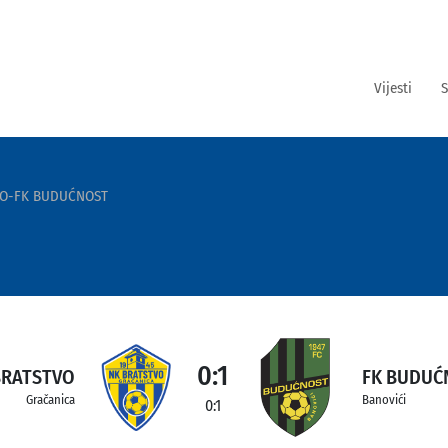
Vijesti
S
VO-FK BUDUĆNOST
0:1
BRATSTVO
FK BUDUĆ
Gračanica
Banovići
0:1