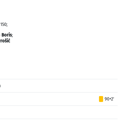
150;
o Boris
;
rošić
n
90+2'