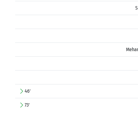
S
Mehan
46'
73'