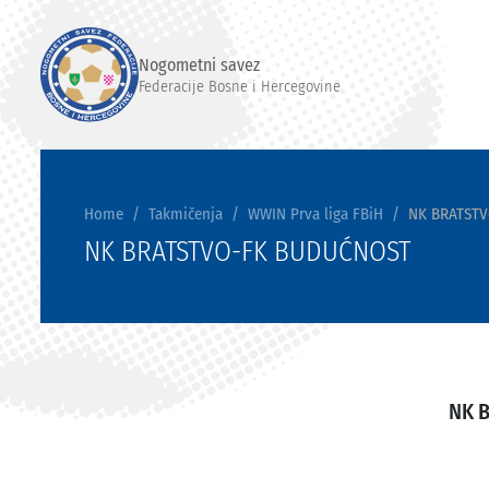
Nogometni savez
Federacije Bosne i Hercegovine
Home
Takmičenja
WWIN Prva liga FBiH
NK BRATST
NK BRATSTVO-FK BUDUĆNOST
NK 