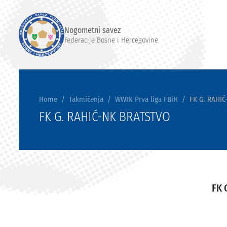
Nogometni savez
Federacije Bosne i Hercegovine
Home
Takmičenja
WWIN Prva liga FBiH
FK G. RAHI
FK G. RAHIĆ-NK BRATSTVO
FK 