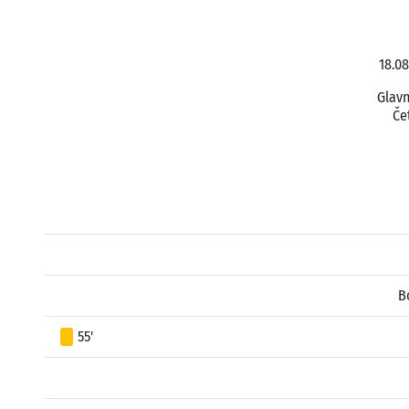
18.08
Glavn
Če
B
55'