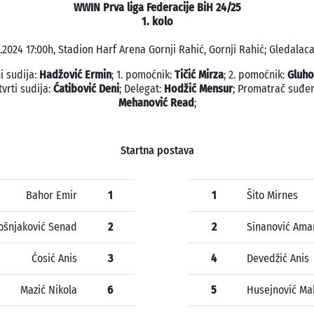
WWIN Prva liga Federacije BiH 24/25
1. kolo
.2024 17:00h, Stadion Harf Arena Gornji Rahić, Gornji Rahić; Gledalaca
i sudija:
Hadžović Ermin
; 1. pomoćnik:
Tičić Mirza
; 2. pomoćnik:
Gluho
tvrti sudija:
Ćatibović Deni
; Delegat:
Hodžić Mensur
; Promatrač suđen
Mehanović Read
;
Startna postava
Bahor Emir
1
1
Šito Mirnes
ošnjaković Senad
2
2
Sinanović Ama
Ćosić Anis
3
4
Devedžić Anis
Mazić Nikola
6
5
Husejnović M