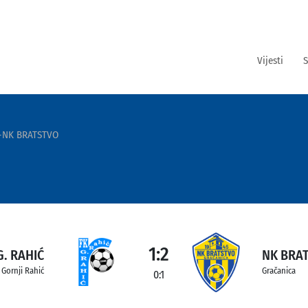
Vijesti
S
Ć-NK BRATSTVO
1:2
G. RAHIĆ
NK BRA
Gornji Rahić
Gračanica
0:1