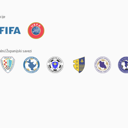
cije
lni/Županijski savezi