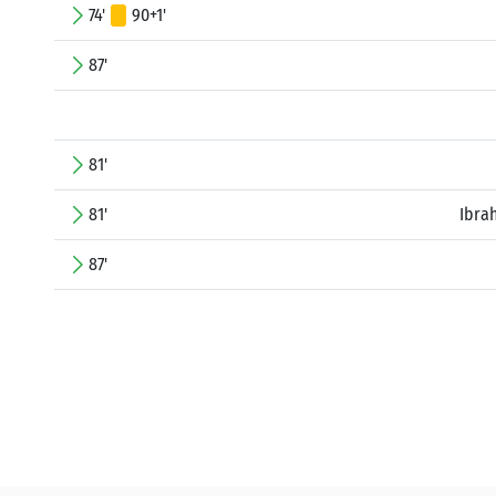
74'
90+1'
87'
81'
81'
Ibra
87'