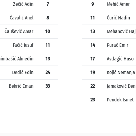
Zečić Adin
7
9
Mehić Amer
Čavalić Anel
8
11
Ćurić Nadin
Čaušević Amar
10
13
Mehanović Haj
Fačić Jusuf
11
14
Purač Emir
himbašić Almedin
13
17
Avdagić Huso
Dedić Edin
24
19
Kojić Nemanja
Bekrić Eman
33
22
Jamaković Den
23
Pendek Ismet