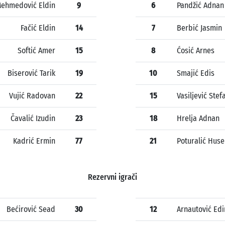
ehmedović Eldin
9
6
Pandžić Adnan
Fačić Eldin
14
7
Berbić Jasmin
Softić Amer
15
8
Ćosić Arnes
Biserović Tarik
19
10
Smajić Edis
Vujić Radovan
22
15
Vasiljević Stef
Čavalić Izudin
23
18
Hrelja Adnan
Kadrić Ermin
77
21
Poturalić Huse
Rezervni igrači
Bećirović Sead
30
12
Arnautović Edi