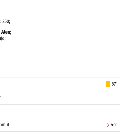
: 250;
 Alen
;
ja:
67'
r
ahmut
46'