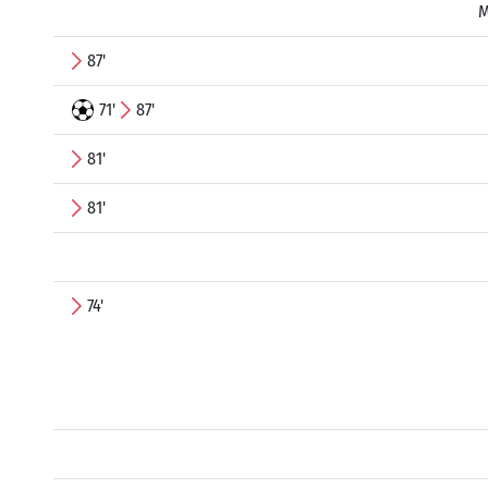
M
87'
71'
87'
81'
81'
74'