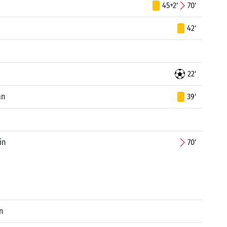
45+2'
70'
42'
22'
an
39'
in
70'
n