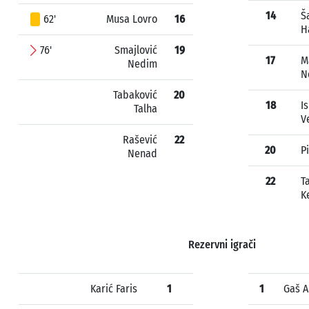
14
Š
62'
Musa Lovro
16
H
76'
Smajlović
19
17
M
Nedim
N
Tabaković
20
18
I
Talha
V
Rašević
22
20
P
Nenad
22
T
K
Rezervni igrači
Karić Faris
1
1
Gaš 