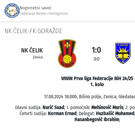
Nogometni savez
Federacije Bosne i Hercegovine
NK ČELIK-FK GORAŽDE
1:0
NK ČELIK
Zenica
0:0
WWIN Prva liga Federacije BiH 24/25
1. kolo
17.08.2024 18:00h, Bilino polje, Zenica; Gledala
Glavni sudija:
Nurić Suad
; 1. pomoćnik:
Mehinović Muris
; 2. p
Četvrti sudija:
Korman Ernad
; Delegat:
Huzbašić Muhamed
Hasanbegović Ibrahim
;