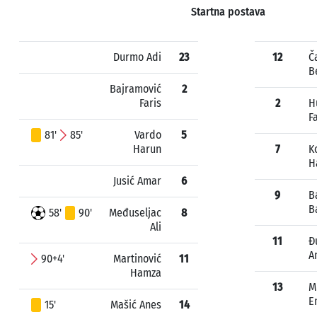
Startna postava
Durmo Adi
23
12
Č
B
Bajramović
2
Faris
2
H
F
81'
85'
Vardo
5
Harun
7
K
H
Jusić Amar
6
9
B
B
58'
90'
Međuseljac
8
Ali
11
Đ
A
90+4'
Martinović
11
Hamza
13
M
E
15'
Mašić Anes
14