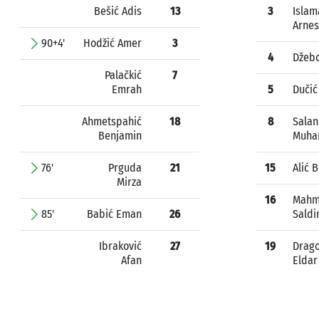
Bešić Adis
13
3
Islam
Arnes
90+4'
Hodžić Amer
3
4
Džebo
Palačkić
7
Emrah
5
Dučić
Ahmetspahić
18
8
Salan
Benjamin
Muha
76'
Prguda
21
15
Alić 
Mirza
16
Mahm
85'
Babić Eman
26
Saldi
Ibraković
27
19
Drago
Afan
Eldar