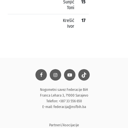
Šunjić
15
Toni
Krešić
17
Ivor
Nogometni savez Federacije BiH
Franca Lehara 3, 71000 Sarajevo
Telefon: +387 33 556 650
E-mail:
federacija@nsfbih.ba
Partneri/Asocijacije