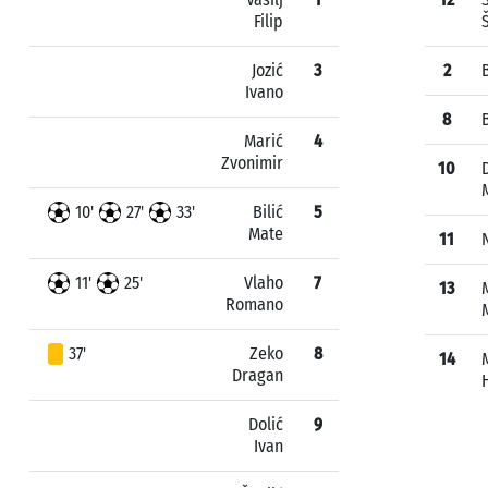
Filip
Jozić
3
2
Ivano
8
Marić
4
Zvonimir
10
10'
27'
33'
Bilić
5
Mate
11
11'
25'
Vlaho
7
13
Romano
37'
Zeko
8
14
Dragan
Dolić
9
Ivan