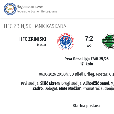
Nogometni savez
Federacije Bosne i Hercegovine
HFC ZRINJSKI-MNK KASKADA
7:2
HFC ZRINJSKI
Mostar
4:2
Prva futsal liga FBiH 25/26
17. kolo
06.03.2026 20:00h, SD Bijeli Brijeg, Mostar; Gl
Prvi sudija:
Šišić Ekrem
; Drugi sudija:
Alihodžić Sanel
; 
Zadro
; Delegat:
Mate Madžar
; Promatrač suđenj
Startna postava