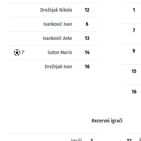
Drežnjak Nikola
12
1
Ivanković Ivan
6
7
Ivanković Ante
13
9
7'
Suton Marin
14
Drežnjak Ivan
16
15
16
Rezervni igrači
Vasilj
1
12
Š