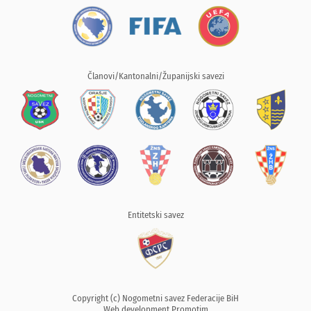
Članovi/Kantonalni/Županijski savezi
Entitetski savez
Copyright (c) Nogometni savez Federacije BiH
Web development
Promotim