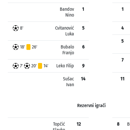
Bandov
1
1
Nino
8'
Cvitanović
5
4
Luka
5
18'
26'
Bubalo
6
Franjo
7
7'
20'
14'
Leko Filip
9
Sušac
14
11
Ivan
Rezervni igrači
Topčić
12
8
B
Slavko