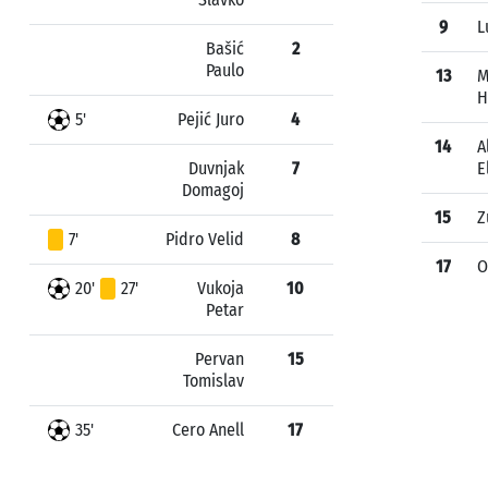
9
L
Bašić
2
Paulo
13
M
H
5'
Pejić Juro
4
14
A
Duvnjak
7
E
Domagoj
15
Z
7'
Pidro Velid
8
17
O
20'
27'
Vukoja
10
Petar
Pervan
15
Tomislav
35'
Cero Anell
17