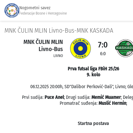
Nogometni savez
Federacije Bosne i Hercegovine
MNK ČULIN MLIN Livno-Bus-MNK KASKADA
MNK ČULIN MLIN
7:0
Livno-Bus
6:0
LIVNO
Prva futsal liga FBiH 25/26
9. kolo
06.12.2025 20:00h, SD"Dalibor Perković-Dali", Livno; Gl
Prvi sudija:
Puce Anel
; Drugi sudija:
Memić Muamer
; Dele
Promatrač suđenja:
Muslić Hermin
;
Startna postava