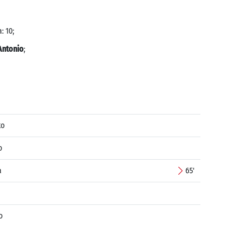
: 10;
Antonio
;
ko
o
a
65'
o