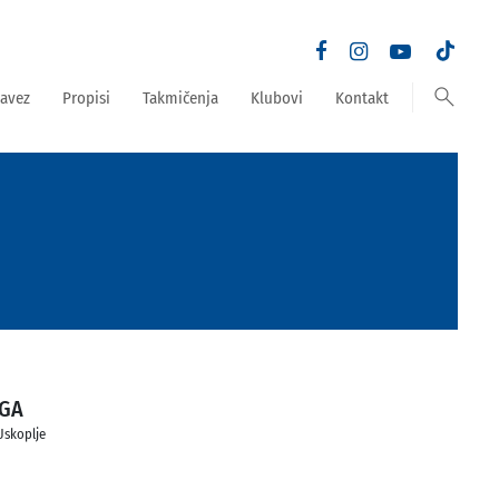
search
avez
Propisi
Takmičenja
Klubovi
Kontakt
OGA
Uskoplje