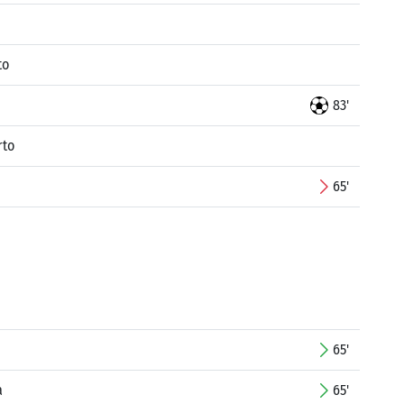
to
83'
rto
65'
65'
a
65'