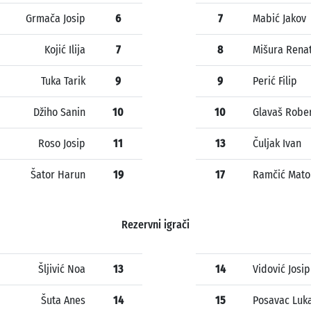
Grmača Josip
6
7
Mabić Jakov
Kojić Ilija
7
8
Mišura Rena
Tuka Tarik
9
9
Perić Filip
Džiho Sanin
10
10
Glavaš Robe
Roso Josip
11
13
Čuljak Ivan
Šator Harun
19
17
Ramčić Mato
Rezervni igrači
Šljivić Noa
13
14
Vidović Josip
Šuta Anes
14
15
Posavac Luk