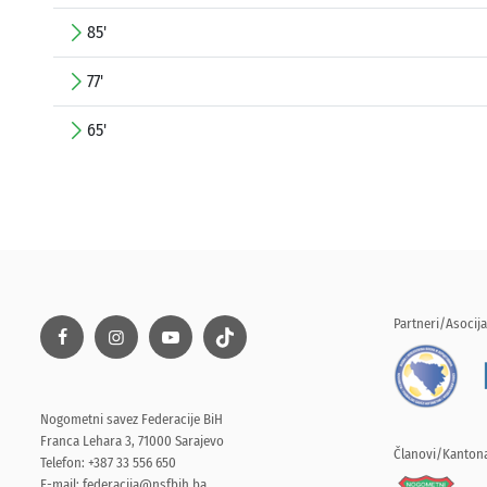
85'
77'
65'
Partneri/Asocija
Nogometni savez Federacije BiH
Franca Lehara 3, 71000 Sarajevo
Članovi/Kantona
Telefon: +387 33 556 650
E-mail:
federacija@nsfbih.ba