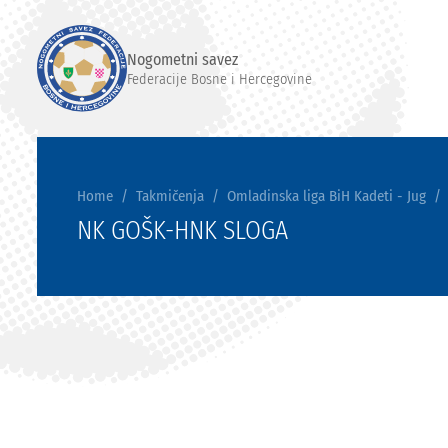
Nogometni savez
Federacije Bosne i Hercegovine
Home
Takmičenja
Omladinska liga BiH Kadeti - Jug
NK GOŠK-HNK SLOGA