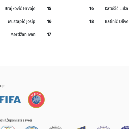
Brajković Hrvoje
15
16
Katušić Luka
Mustapić Josip
16
18
Batinić Olive
Merdžan Ivan
17
cije
lni/Županijski savezi