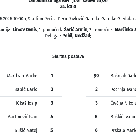
Omladinska liga BiH "JUG" kadeti 25/26
34. kolo
6.2026 10:00h, Stadion Perica Pero Pavlović Gabela, Gabela; Gledalaca
sudija:
Limov Denis
; 1. pomoćnik:
Šarić Armin
; 2. pomoćnik:
Marčinko 
Delegat:
Pehilj Nedžad
;
Startna postava
Merdžan Marko
1
99
Bošnjak Dar
Babić Dario
2
2
Pocrnja Ivan
Kikaš Josip
3
3
Čivčija Nikol
Martinović Ivan
4
5
Boškić Ivano
Sušić Matej
5
6
Prskalo Mari