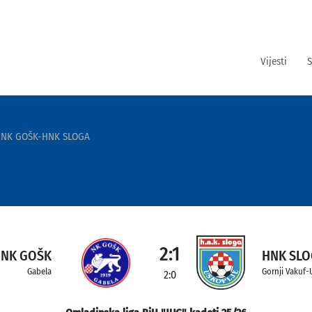
Vijesti
S
NK GOŠK-HNK SLOGA
2:1
NK GOŠK
HNK SL
Gabela
Gornji Vakuf-
2:0