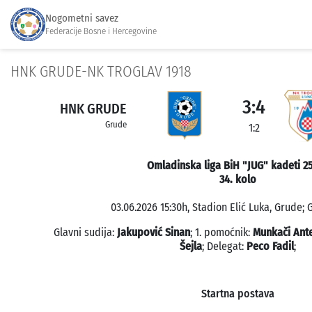
Nogometni savez
Federacije Bosne i Hercegovine
HNK GRUDE-NK TROGLAV 1918
3:4
HNK GRUDE
Grude
1:2
Omladinska liga BiH "JUG" kadeti 2
34. kolo
03.06.2026 15:30h, Stadion Elić Luka, Grude; G
Glavni sudija:
Jakupović Sinan
; 1. pomoćnik:
Munkači Ant
Šejla
; Delegat:
Peco Fadil
;
Startna postava