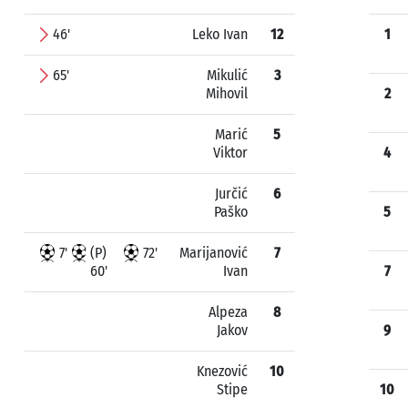
46'
Leko Ivan
12
1
65'
Mikulić
3
Mihovil
2
Marić
5
Viktor
4
Jurčić
6
Paško
5
7'
(P)
72'
Marijanović
7
60'
Ivan
7
Alpeza
8
Jakov
9
Knezović
10
Stipe
10