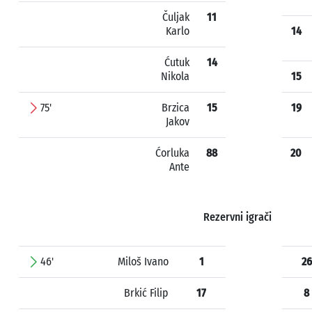
Čuljak
11
Karlo
14
Ćutuk
14
Nikola
15
75'
Brzica
15
19
Jakov
Ćorluka
88
20
Ante
Rezervni igrači
46'
Miloš Ivano
1
26
Brkić Filip
17
8