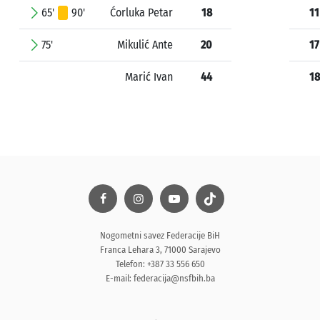
65'
90'
Ćorluka Petar
18
11
75'
Mikulić Ante
20
17
Marić Ivan
44
18
Nogometni savez Federacije BiH
Franca Lehara 3, 71000 Sarajevo
Telefon: +387 33 556 650
E-mail:
federacija@nsfbih.ba