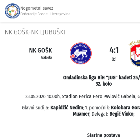
Nogometni savez
Federacije Bosne i Hercegovine
NK GOŠK-NK LJUBUŠKI
4:1
NK GOŠK
Gabela
0:1
Omladinska liga BiH "JUG" kadeti 25/
32. kolo
23.05.2026 10:00h, Stadion Perica Pero Pavlović Gabela, G
Glavni sudija:
Kapidžić Nedim
; 1. pomoćnik:
Kolobara Gor
Muamer
; Delegat:
Begić Vinko
;
Startna postava