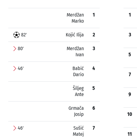
Merdžan
1
1
Marko
82'
Kojić Ilija
2
3
80'
Merdžan
3
Ivan
5
46'
Babić
4
Dario
7
Šiljeg
5
Ante
9
Grmača
6
Josip
10
46'
Sušić
7
Matej
11