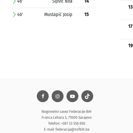
46'
Šljivić Noa
14
13
46'
Mustapić Josip
15
17
19
Nogometni savez Federacije BiH
Franca Lehara 3, 71000 Sarajevo
Telefon: +387 33 556 650
E-mail:
federacija@nsfbih.ba