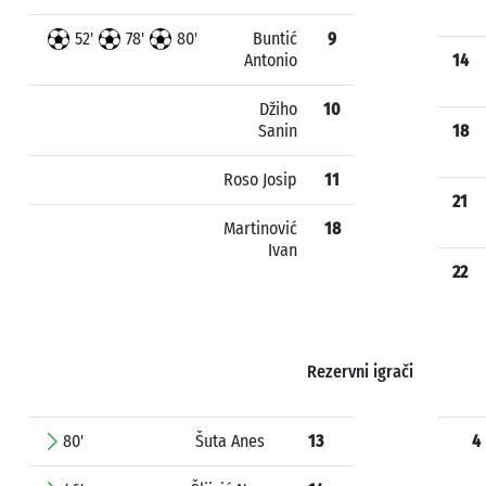
52'
78'
80'
Buntić
9
Antonio
14
Džiho
10
Sanin
18
Roso Josip
11
21
Martinović
18
Ivan
22
Rezervni igrači
80'
Šuta Anes
13
4