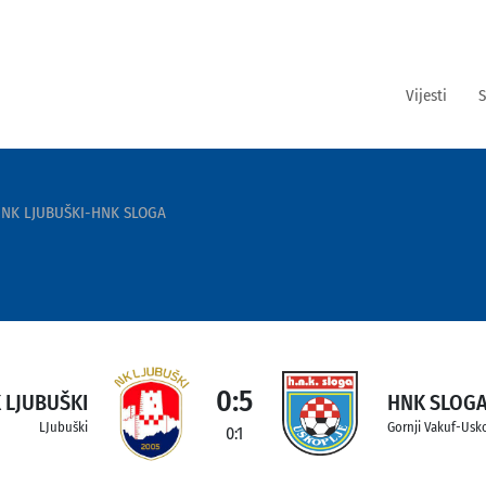
Vijesti
S
NK LJUBUŠKI-HNK SLOGA
0:5
 LJUBUŠKI
HNK SLOG
LJubuški
Gornji Vakuf-Usk
0:1