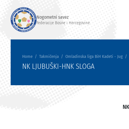
Nogometni savez
Federacije Bosne i Hercegovine
Home
Takmičenja
Omladinska liga BiH Kadeti - Jug
NK LJUBUŠKI-HNK SLOGA
NK