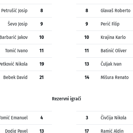
Petrušić Josip
8
8
Glavaš Roberto
Ševo Josip
9
9
Perić Filip
Barbarić Jakov
10
10
Krajina Karlo
Tomić Ivano
11
11
Batinić Oliver
Petković Nikola
19
13
Čuljak Ivan
Bebek David
21
14
Mišura Renato
Rezervni igrači
Tomić Emanuel
4
3
Čivčija Nikola
Dodig Pavel
13
17
Ramić Aldin