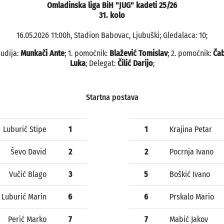
Omladinska liga BiH "JUG" kadeti 25/26
31. kolo
16.05.2026 11:00h, Stadion Babovac, Ljubuški; Gledalaca: 10;
sudija:
Munkači Ante
; 1. pomoćnik:
Blažević Tomislav
; 2. pomoćnik:
Ča
Luka
; Delegat:
Čilić Darijo
;
Startna postava
Luburić Stipe
1
1
Krajina Petar
Ševo David
2
2
Pocrnja Ivano
Vučić Blago
3
5
Boškić Ivano
Luburić Marin
6
6
Prskalo Mario
Perić Marko
7
7
Mabić Jakov