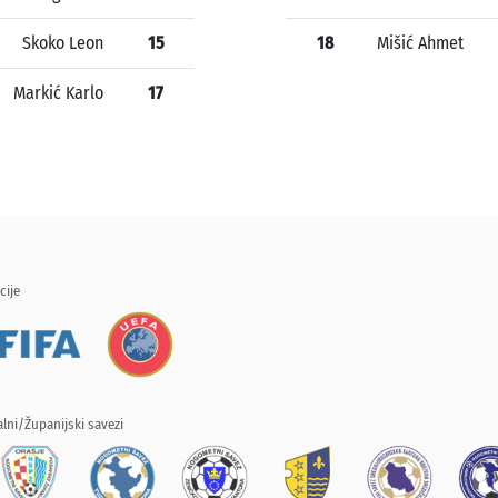
Skoko Leon
15
18
Mišić Ahmet
Markić Karlo
17
cije
lni/Županijski savezi