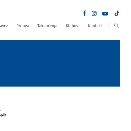
search
avez
Propisi
Takmičenja
Klubovi
Kontakt
A
oplje