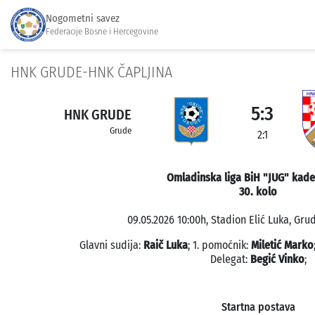
Nogometni savez
Federacije Bosne i Hercegovine
HNK GRUDE-HNK ČAPLJINA
5:3
HNK GRUDE
Grude
2:1
Omladinska liga BiH "JUG" kade
30. kolo
09.05.2026 10:00h, Stadion Elić Luka, Grud
Glavni sudija:
Raič Luka
; 1. pomoćnik:
Miletić Marko
Delegat:
Begić Vinko
;
Startna postava