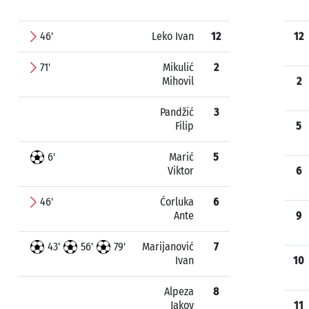
46'
Leko Ivan
12
12
71'
Mikulić
2
Mihovil
2
Pandžić
3
Filip
5
6'
Marić
5
Viktor
6
46'
Ćorluka
6
Ante
9
43'
56'
79'
Marijanović
7
Ivan
10
Alpeza
8
Jakov
11