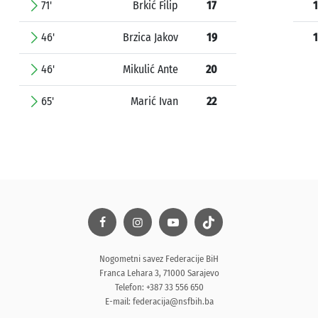
71'
Brkić Filip
17
1
46'
Brzica Jakov
19
1
46'
Mikulić Ante
20
65'
Marić Ivan
22
Nogometni savez Federacije BiH
Franca Lehara 3, 71000 Sarajevo
Telefon: +387 33 556 650
E-mail:
federacija@nsfbih.ba