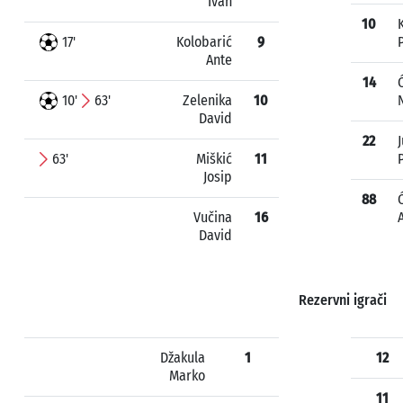
Ivan
10
17'
Kolobarić
9
Ante
14
10'
63'
Zelenika
10
David
22
J
63'
Miškić
11
Josip
88
Vučina
16
David
Rezervni igrači
Džakula
1
12
Marko
11