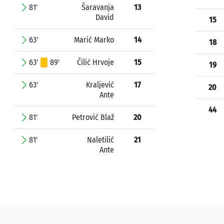
81'
Šaravanja
13
David
15
63'
Marić Marko
14
18
63'
89'
Čilić Hrvoje
15
19
63'
Kraljević
17
20
Ante
44
81'
Petrović Blaž
20
81'
Naletilić
21
Ante