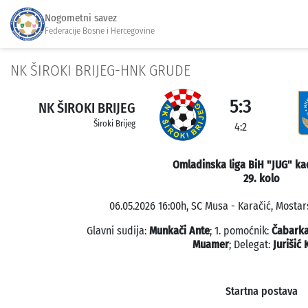
Nogometni savez
Federacije Bosne i Hercegovine
NK ŠIROKI BRIJEG-HNK GRUDE
5:3
NK ŠIROKI BRIJEG
Široki Brijeg
4:2
Omladinska liga BiH "JUG" ka
29. kolo
06.05.2026 16:00h, SC Musa - Karačić, Mostars
Glavni sudija:
Munkači Ante
; 1. pomoćnik:
Čabark
Muamer
; Delegat:
Jurišić 
Startna postava