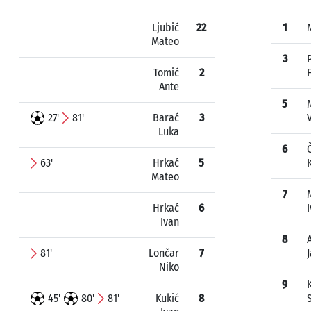
Ljubić
22
1
Mateo
3
Tomić
2
F
Ante
5
27'
81'
Barać
3
Luka
6
63'
Hrkać
5
Mateo
7
Hrkać
6
Ivan
8
81'
Lončar
7
Niko
9
45'
80'
81'
Kukić
8