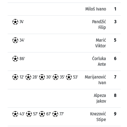
Miloš Ivano
1
74'
Pandžić
3
Filip
34'
Marić
5
Viktor
86'
Ćorluka
6
Ante
12'
28'
30'
35'
53'
Marijanović
7
Ivan
Alpeza
8
Jakov
43'
57'
67'
77'
Knezović
9
Stipe