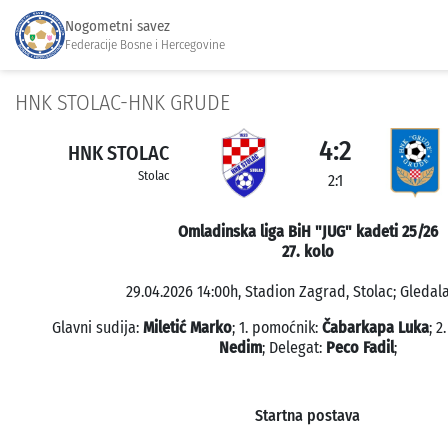
Nogometni savez
Federacije Bosne i Hercegovine
HNK STOLAC-HNK GRUDE
4:2
HNK STOLAC
Stolac
2:1
Omladinska liga BiH "JUG" kadeti 25/26
27. kolo
29.04.2026 14:00h, Stadion Zagrad, Stolac; Gledala
Glavni sudija:
Miletić Marko
; 1. pomoćnik:
Čabarkapa Luka
; 2
Nedim
; Delegat:
Peco Fadil
;
Startna postava