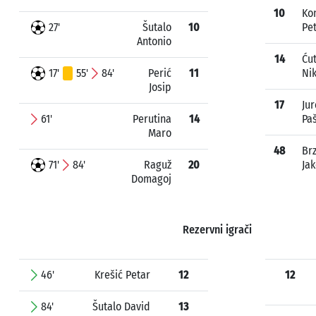
10
Ko
27'
Šutalo
10
Pe
Antonio
14
Ću
17'
55'
84'
Perić
11
Ni
Josip
17
Jur
61'
Perutina
14
Pa
Maro
48
Brz
71'
84'
Raguž
20
Ja
Domagoj
Rezervni igrači
46'
Krešić Petar
12
12
84'
Šutalo David
13