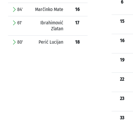
6
84'
Marčinko Mate
16
15
61'
Ibrahimović
17
Zlatan
16
80'
Perić Lucijan
18
19
22
23
33