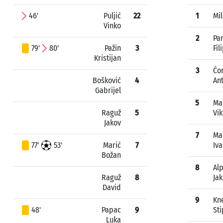
46'
Puljić
22
1
Mil
Vinko
2
Pa
79'
80'
Pažin
3
Fil
Kristijan
3
Ćo
Bošković
4
An
Gabrijel
5
Ma
Raguž
5
Vik
Jakov
7
Ma
77'
53'
Marić
7
Iv
Božan
8
Al
Raguž
8
Ja
David
9
Kn
48'
Papac
9
St
Luka