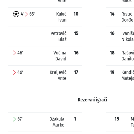
Ante
Miloš
4'
65'
Kukić
10
14
Ristić
Ivan
Đorđe
Petrović
15
16
Ivaniš
Blaž
Nikola
46'
Vučina
16
18
Rašov
David
Danilo
46'
Kraljević
17
19
Kandi
Ante
Matej
Rezervni igrači
67'
Džakula
1
15
M
Marko
T