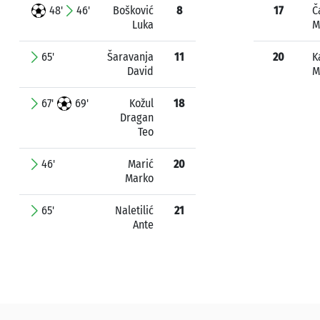
48'
46'
Bošković
8
17
Č
Luka
M
65'
Šaravanja
11
20
K
David
M
67'
69'
Kožul
18
Dragan
Teo
46'
Marić
20
Marko
65'
Naletilić
21
Ante