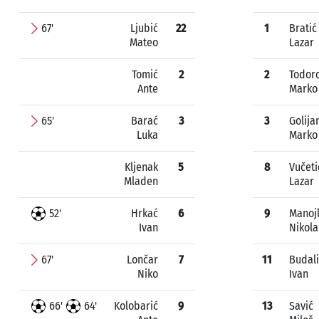
67'
Ljubić
22
1
Bratić
Mateo
Lazar
Tomić
2
2
Todoro
Ante
Marko
65'
Barać
3
3
Golija
Luka
Marko
Kljenak
5
8
Vučeti
Mladen
Lazar
52'
Hrkać
6
9
Manojl
Ivan
Nikola
67'
Lončar
7
11
Budali
Niko
Ivan
66'
64'
Kolobarić
9
13
Savić