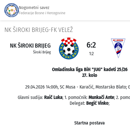
Nogometni savez
Federacije Bosne i Hercegovine
NK ŠIROKI BRIJEG-FK VELEŽ
6:2
NK ŠIROKI BRIJEG
Široki Brijeg
1:2
Omladinska liga BiH "JUG" kadeti 25/26
27. kolo
29.04.2026 14:00h, SC Musa - Karačić, Mostarsko Blato; G
Glavni sudija:
Raič Luka
; 1. pomoćnik:
Munkači Ante
; 2. pom
Delegat:
Begić Vinko
;
Startna postava