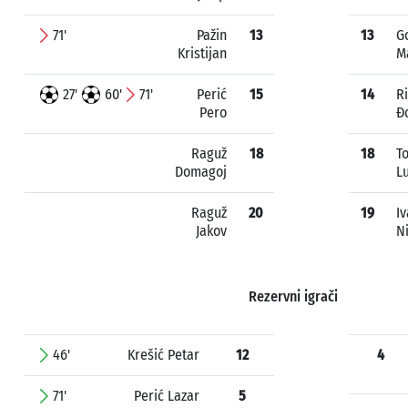
71'
Pažin
13
13
Go
Kristijan
M
27'
60'
71'
Perić
15
14
Ri
Pero
Đ
Raguž
18
18
T
Domagoj
L
Raguž
20
19
Iv
Jakov
N
Rezervni igrači
46'
Krešić Petar
12
4
71'
Perić Lazar
5