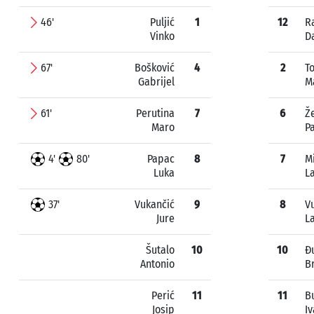
46'
Puljić
1
12
R
Vinko
D
67'
Bošković
4
2
T
Gabrijel
M
61'
Perutina
7
6
Že
Maro
P
4'
80'
Papac
8
7
Mi
Luka
L
37'
Vukančić
9
8
V
Jure
L
Šutalo
10
10
Đ
Antonio
B
Perić
11
11
B
Josip
I