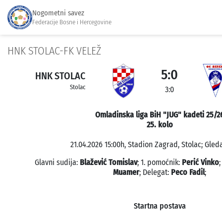
Nogometni savez
Federacije Bosne i Hercegovine
HNK STOLAC-FK VELEŽ
5:0
HNK STOLAC
Stolac
3:0
Omladinska liga BiH "JUG" kadeti 25/2
25. kolo
21.04.2026 15:00h, Stadion Zagrad, Stolac; Gleda
Glavni sudija:
Blažević Tomislav
; 1. pomoćnik:
Perić Vinko
;
Muamer
; Delegat:
Peco Fadil
;
Startna postava