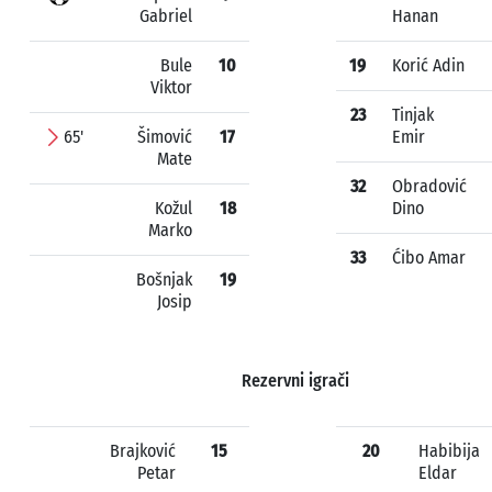
Gabriel
Hanan
Bule
10
19
Korić Adin
Viktor
23
Tinjak
65'
Šimović
17
Emir
Mate
32
Obradović
Kožul
18
Dino
Marko
33
Ćibo Amar
Bošnjak
19
Josip
Rezervni igrači
Brajković
15
20
Habibija
Petar
Eldar