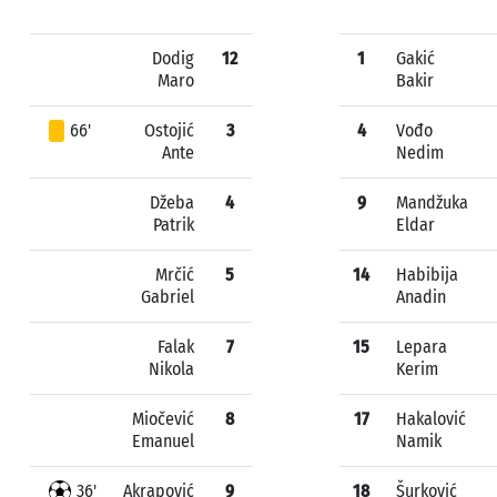
Dodig
12
1
Gakić
Maro
Bakir
66'
Ostojić
3
4
Vođo
Ante
Nedim
Džeba
4
9
Mandžuka
Patrik
Eldar
Mrčić
5
14
Habibija
Gabriel
Anadin
Falak
7
15
Lepara
Nikola
Kerim
Miočević
8
17
Hakalović
Emanuel
Namik
36'
Akrapović
9
18
Šurković