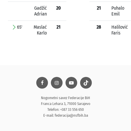
Gadžić
20
21
Puhalo
Adrian
Emil
65'
Maslać
21
28
Halilović
Karlo
Faris
Nogometni savez Federacije BiH
Franca Lehara 3, 71000 Sarajevo
Telefon: +387 33 556 650
E-mail:
federacija@nsfbih.ba