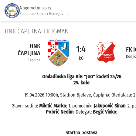
Nogometni savez
Federacije Bosne i Hercegovine
HNK ČAPLJINA-FK IGMAN
HNK
1:4
FK 
ČAPLJINA
Konjic
1:0
Čapljina
Omladinska liga BiH "JUG" kadeti 25/26
25. kolo
19.04.2026 10:00h, Stadion Bjelave, Čapljina; Gledalaca: 2
Glavni sudija:
Miletić Marko
; 1. pomoćnik:
Jakupović Sinan
; 2. 
Pobrić Nedim
; Delegat:
Begić Vinko
;
Startna postava