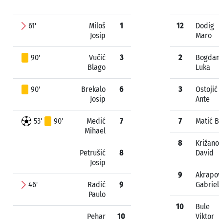
61'
Miloš
1
12
Dodig
Josip
Maro
90'
Vučić
3
2
Bogda
Blago
Luka
90'
Brekalo
6
3
Ostojić
Josip
Ante
53'
90'
Medić
7
7
Matić B
Mihael
8
Križano
Petrušić
8
David
Josip
9
Akrapo
46'
Radić
9
Gabriel
Paulo
10
Bule
Pehar
10
Viktor