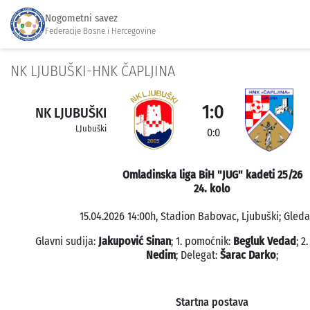
Nogometni savez
Federacije Bosne i Hercegovine
NK LJUBUŠKI-HNK ČAPLJINA
1:0
NK LJUBUŠKI
LJubuški
0:0
Omladinska liga BiH "JUG" kadeti 25/26
24. kolo
15.04.2026 14:00h, Stadion Babovac, Ljubuški; Gledal
Glavni sudija:
Jakupović Sinan
; 1. pomoćnik:
Begluk Vedad
; 2
Nedim
; Delegat:
Šarac Darko
;
Startna postava