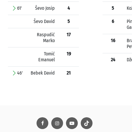
61'
Ševo Josip
4
5
Ko
Ševo David
5
6
Pi
Ga
Raspudić
17
Marko
16
Br
Pe
Tomić
19
Emanuel
24
Dž
46'
Bebek David
21