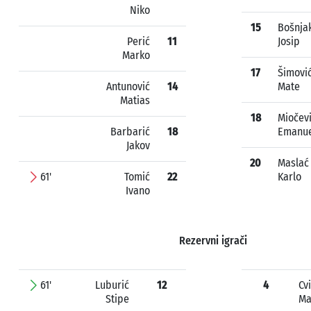
Niko
15
Bošnja
Perić
11
Josip
Marko
17
Šimovi
Antunović
14
Mate
Matias
18
Miočev
Barbarić
18
Emanue
Jakov
20
Maslać
61'
Tomić
22
Karlo
Ivano
Rezervni igrači
61'
Luburić
12
4
Cv
Stipe
Ma