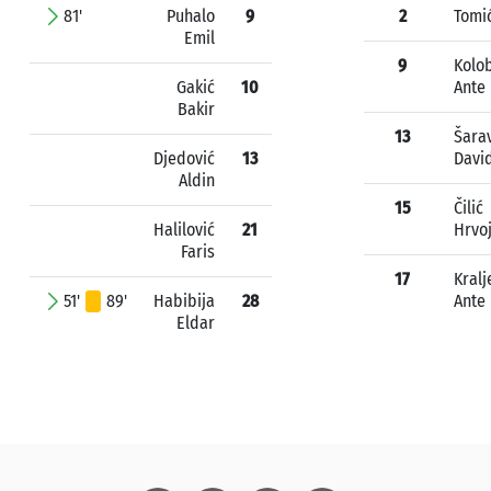
81'
Puhalo
9
2
Tomi
Emil
9
Kolo
Gakić
10
Ante
Bakir
13
Šara
Djedović
13
Davi
Aldin
15
Čilić
Halilović
21
Hrvo
Faris
17
Kralj
51'
89'
Habibija
28
Ante
Eldar