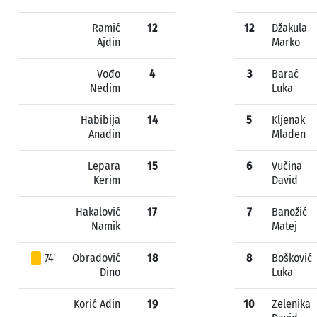
Ramić
12
12
Džakula
Ajdin
Marko
Vođo
4
3
Barać
Nedim
Luka
Habibija
14
5
Kljenak
Anadin
Mladen
Lepara
15
6
Vučina
Kerim
David
Hakalović
17
7
Banožić
Namik
Matej
74'
Obradović
18
8
Bošković
Dino
Luka
Korić Adin
19
10
Zelenika