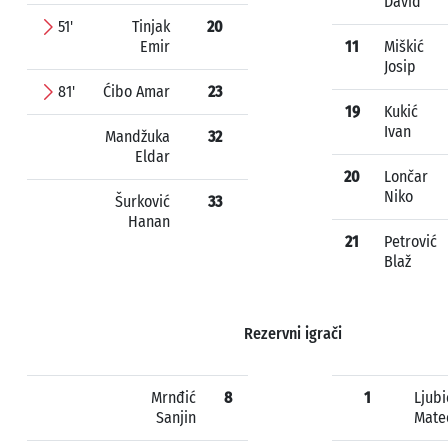
David
51'
Tinjak
20
Emir
11
Miškić
Josip
81'
Ćibo Amar
23
19
Kukić
Ivan
Mandžuka
32
Eldar
20
Lončar
Niko
Šurković
33
Hanan
21
Petrović
Blaž
Rezervni igrači
Mrnđić
8
1
Ljubi
Sanjin
Mate