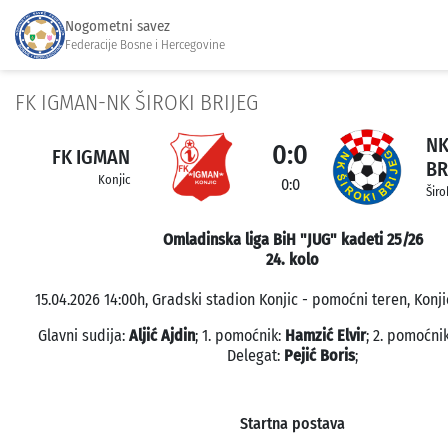
Nogometni savez
Federacije Bosne i Hercegovine
FK IGMAN-NK ŠIROKI BRIJEG
NK
0:0
FK IGMAN
BR
Konjic
0:0
Širo
Omladinska liga BiH "JUG" kadeti 25/26
24. kolo
15.04.2026 14:00h, Gradski stadion Konjic - pomoćni teren, Konji
Glavni sudija:
Aljić Ajdin
; 1. pomoćnik:
Hamzić Elvir
; 2. pomoćni
Delegat:
Pejić Boris
;
Startna postava