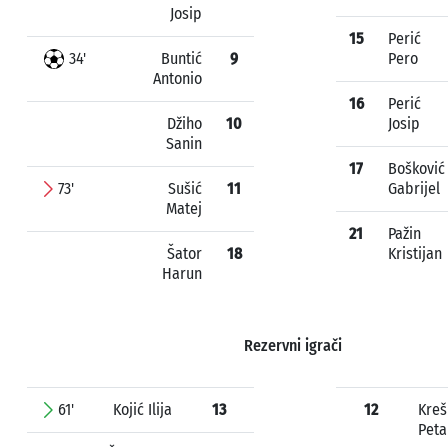
Josip
15
Perić
34'
Buntić
9
Pero
Antonio
16
Perić
Džiho
10
Josip
Sanin
17
Bošković
73'
Sušić
11
Gabrijel
Matej
21
Pažin
Šator
18
Kristijan
Harun
Rezervni igrači
61'
Kojić Ilija
13
12
Kreš
Peta