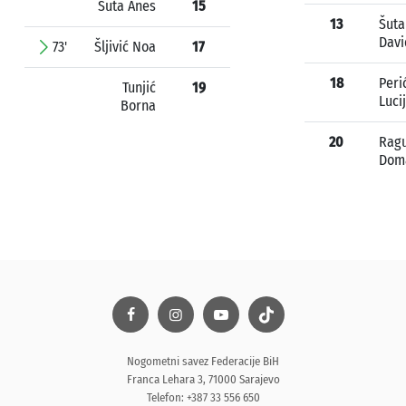
Šuta Anes
15
13
Šuta
Davi
73'
Šljivić Noa
17
18
Peri
Tunjić
19
Luci
Borna
20
Rag
Dom
Nogometni savez Federacije BiH
Franca Lehara 3, 71000 Sarajevo
Telefon: +387 33 556 650