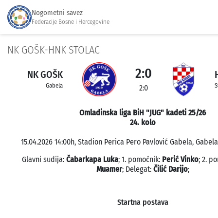
Nogometni savez
Federacije Bosne i Hercegovine
NK GOŠK-HNK STOLAC
2:0
NK GOŠK
Gabela
S
2:0
Omladinska liga BiH "JUG" kadeti 25/26
24. kolo
15.04.2026 14:00h, Stadion Perica Pero Pavlović Gabela, Gabela;
Glavni sudija:
Čabarkapa Luka
; 1. pomoćnik:
Perić Vinko
; 2. p
Muamer
; Delegat:
Čilić Darijo
;
Startna postava