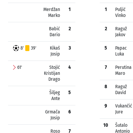
Merdžan
1
1
Puljić
Marko
Vinko
Babić
2
2
Raguž
Dario
Jakov
8'
39'
Kikaš
3
5
Papac
Josip
Luka
61'
Stojić
4
7
Perutina
Kristijan
Maro
Drago
8
Raguž
Šiljeg
5
David
Ante
9
Vukančić
Grmača
6
Jure
Josip
10
Šutalo
Roso
7
Antonio