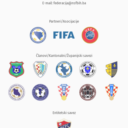
E-mail:
federacija@nsfbih.ba
Partneri/Asocijacije
Članovi/Kantonalni/Županijski savezi
Entitetski savez