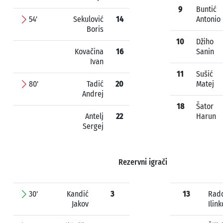
9
Buntić
54'
Sekulović
14
Antonio
Boris
10
Džiho
Kovačina
16
Sanin
Ivan
11
Sušić
80'
Tadić
20
Matej
Andrej
18
Šator
Antelj
22
Harun
Sergej
Rezervni igrači
30'
Kandić
3
13
Rad
Jakov
Ilink