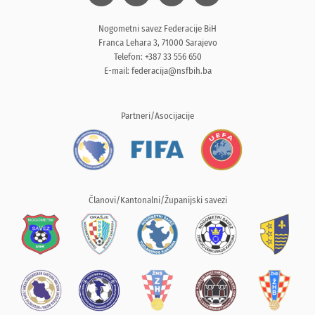
Nogometni savez Federacije BiH
Franca Lehara 3, 71000 Sarajevo
Telefon: +387 33 556 650
E-mail:
federacija@nsfbih.ba
Partneri/Asocijacije
Članovi/Kantonalni/Županijski savezi