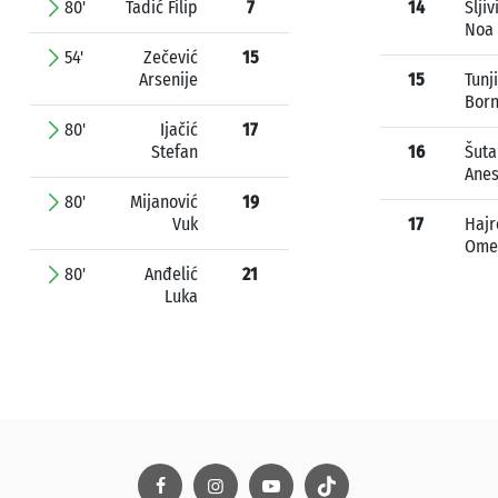
80'
Tadić Filip
7
14
Šljiv
Noa
54'
Zečević
15
Arsenije
15
Tunj
Bor
80'
Ijačić
17
Stefan
16
Šuta
Ane
80'
Mijanović
19
Vuk
17
Hajr
Ome
80'
Anđelić
21
Luka