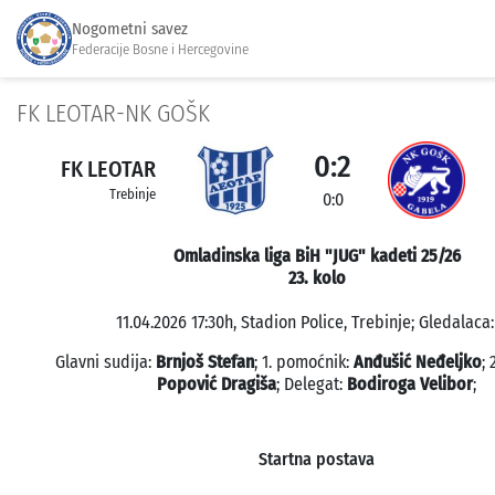
Nogometni savez
Federacije Bosne i Hercegovine
FK LEOTAR-NK GOŠK
0:2
FK LEOTAR
Trebinje
0:0
Omladinska liga BiH "JUG" kadeti 25/26
23. kolo
11.04.2026 17:30h, Stadion Police, Trebinje; Gledalaca:
Glavni sudija:
Brnjoš Stefan
; 1. pomoćnik:
Anđušić Neđeljko
;
Popović Dragiša
; Delegat:
Bodiroga Velibor
;
Startna postava