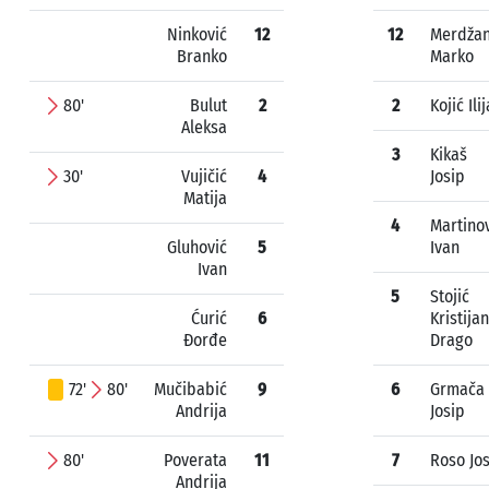
Ninković
12
12
Merdža
Branko
Marko
80'
Bulut
2
2
Kojić Ilij
Aleksa
3
Kikaš
30'
Vujičić
4
Josip
Matija
4
Martino
Gluhović
5
Ivan
Ivan
5
Stojić
Ćurić
6
Kristijan
Đorđe
Drago
72'
80'
Mučibabić
9
6
Grmača
Andrija
Josip
80'
Poverata
11
7
Roso Jo
Andrija